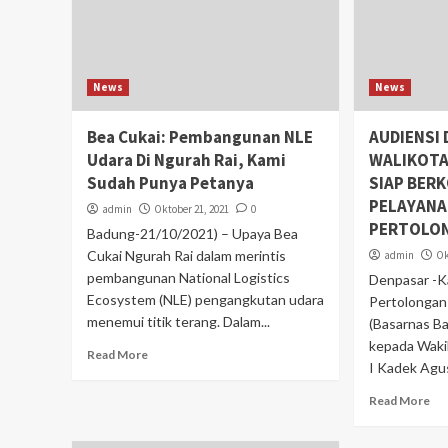
News
News
Bea Cukai: Pembangunan NLE
AUDIENSI
Udara Di Ngurah Rai, Kami
WALIKOTA
Sudah Punya Petanya
SIAP BER
PELAYANA
admin
Oktober 21, 2021
0
PERTOLO
Badung-21/10/2021) – Upaya Bea
Cukai Ngurah Rai dalam merintis
admin
Ok
pembangunan National Logistics
Denpasar -K
Ecosystem (NLE) pengangkutan udara
Pertolongan
menemui titik terang. Dalam...
(Basarnas Ba
kepada Waki
Read More
I Kadek Agus
Read More