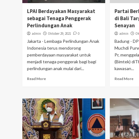
LPAI Berdayakan Masyarakat
Partai Be
sebagai Tenaga Penggerak
di Bali Ta
Perlindungan Anak
Senayan
admin
Oktober 29, 2021
0
admin
Ok
Jakarta - Lembaga Perlindungan Anak
Badung - DP
Indonesia terus mendorong
Muchdi Purw
pemberdayaan masyarakat untuk
Pr, menggel
menjadi tenaga penggerak bagi bagi
(Bimtek) diT
perlindungan anak mulai dari...
kawasan...
Read More
Read More