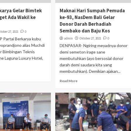
rkarya Gelar Bimtek
Maknai Hari Sumpah Pemuda
rget Ada Wakil ke
ke-93, NasDem Bali Gelar
Donor Darah Berhadiah
Sembako dan Baju Kos
tober 27, 2021
0
P Partai Berkarya kubu
admin
Oktober 27, 2021
0
oprandjono alias Muchdi
DENPASAR- Ngiring meyadnya donor
ar Bimbingan Teknis
demi semeton irage sane
he Laguna Luxury Hotel,
membutuhkan (ayo bersosial donor
darah demi saudara kita yang
membutuhkan). Demikian ajakan...
Read More