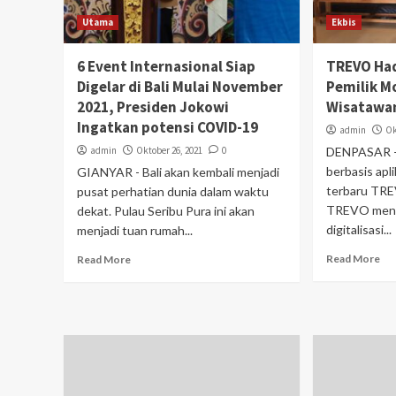
Utama
Ekbis
6 Event Internasional Siap
TREVO Ha
Digelar di Bali Mulai November
Pemilik M
2021, Presiden Jokowi
Wisatawan
Ingatkan potensi COVID-19
admin
Ok
admin
Oktober 26, 2021
0
DENPASAR — 
berbasis apl
GIANYAR - Bali akan kembali menjadi
terbaru TREV
pusat perhatian dunia dalam waktu
TREVO mene
dekat. Pulau Seribu Pura ini akan
digitalisasi...
menjadi tuan rumah...
Read More
Read More