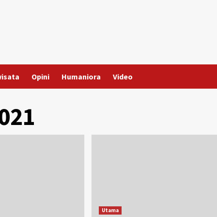
wisata
Opini
Humaniora
Video
021
Utama