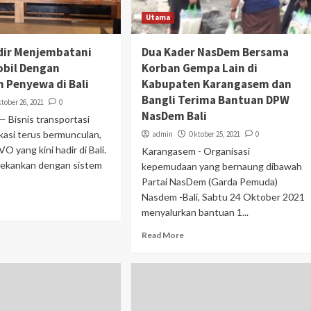
Utama
dir Menjembatani
Dua Kader NasDem Bersama
obil Dengan
Korban Gempa Lain di
 Penyewa di Bali
Kabupaten Karangasem dan
Bangli Terima Bantuan DPW
tober 26, 2021
0
NasDem Bali
Bisnis transportasi
ikasi terus bermunculan,
admin
Oktober 25, 2021
0
O yang kini hadir di Bali.
Karangasem - Organisasi
kankan dengan sistem
kepemudaan yang bernaung dibawah
Partai NasDem (Garda Pemuda)
Nasdem -Bali, Sabtu 24 Oktober 2021
menyalurkan bantuan 1...
Read More