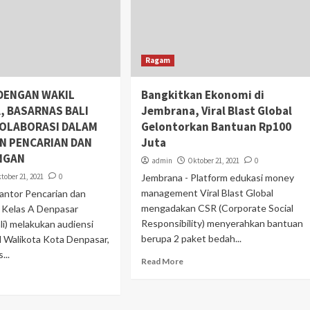
Ragam
 DENGAN WAKIL
Bangkitkan Ekonomi di
, BASARNAS BALI
Jembrana, Viral Blast Global
KOLABORASI DALAM
Gelontorkan Bantuan Rp100
N PENCARIAN DAN
Juta
NGAN
admin
Oktober 21, 2021
0
tober 21, 2021
0
Jembrana - Platform edukasi money
management Viral Blast Global
antor Pencarian dan
mengadakan CSR (Corporate Social
 Kelas A Denpasar
Responsibility) menyerahkan bantuan
li) melakukan audiensi
berupa 2 paket bedah...
l Walikota Kota Denpasar,
...
Read More