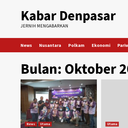
Skip
Kabar Denpasar
to
content
JERNIH MENGABARKAN
News
Nusantara
Polkam
Ekonomi
Pari
Bulan:
Oktober 2
News
Utama
Utama