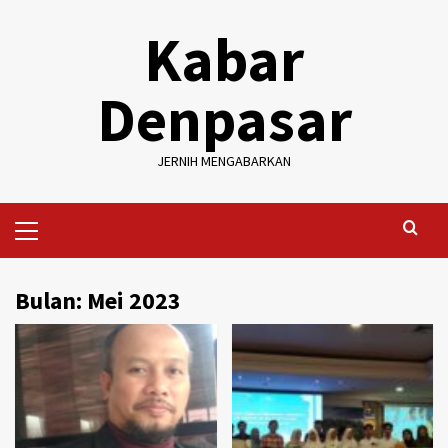
Skip
Kabar
to
content
Denpasar
JERNIH MENGABARKAN
Primary
Menu
Bulan:
Mei 2023