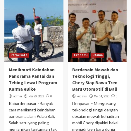
Pariwisata
Ekonomi
Utama
Menikmati Keindahan
Berdesain Mewah dan
Panorama Pantai dan
Teknologi Tinggi,
Tebing Lewat Program
Chery Siap Bawa Tren
Karma eBike
Baru Otomotif di Bali
admin
Mei 20, 2023
0
Redaksi
Mei 14, 2023
0
Kabardenpasar - Banyak
Denpasar – Mengusung
cara menikmati keindahan
tekonologi tinggi dengan
panorama alam Pulau Bali,
desaian mewah kehadiran
Salah satu yang paling
mobil Chery diyakini bakal
menjanjikan tantangan tak
menjadi tren baru dunia