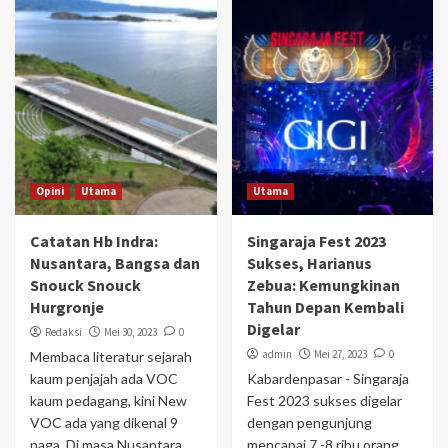
Opini
Utama
Utama
Catatan Hb Indra:
Singaraja Fest 2023
Nusantara, Bangsa dan
Sukses, Harianus
Snouck Snouck
Zebua: Kemungkinan
Hurgronje
Tahun Depan Kembali
Digelar
Redaksi
Mei 30, 2023
0
admin
Mei 27, 2023
0
Membaca literatur sejarah
kaum penjajah ada VOC
Kabardenpasar - Singaraja
kaum pedagang, kini New
Fest 2023 sukses digelar
VOC ada yang dikenal 9
dengan pengunjung
naga. Di masa Nusantara...
mencapai 7 -8 ribu orang