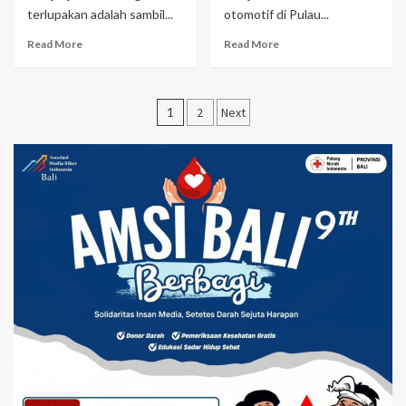
terlupakan adalah sambil...
otomotif di Pulau...
Read More
Read More
Navigasi
1
2
Next
pos