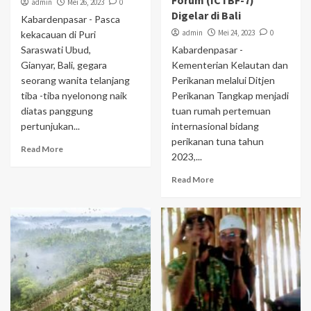
Forum (ICTBF-7)
admin
Mei 26, 2023
0
Digelar di Bali
Kabardenpasar - Pasca
admin
Mei 24, 2023
0
kekacauan di Puri
Saraswati Ubud,
Kabardenpasar -
Gianyar, Bali, gegara
Kementerian Kelautan dan
seorang wanita telanjang
Perikanan melalui Ditjen
tiba -tiba nyelonong naik
Perikanan Tangkap menjadi
diatas panggung
tuan rumah pertemuan
pertunjukan...
internasional bidang
perikanan tuna tahun
Read More
2023,...
Read More