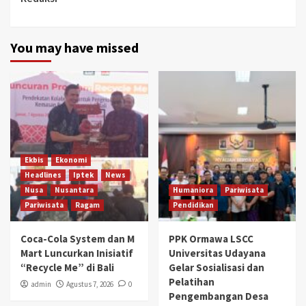
You may have missed
Ekbis
Ekonomi
Headlines
Iptek
News
Nusa
Nusantara
Humaniora
Pariwisata
Pariwisata
Ragam
Pendidikan
Coca-Cola System dan M
PPK Ormawa LSCC
Mart Luncurkan Inisiatif
Universitas Udayana
“Recycle Me” di Bali
Gelar Sosialisasi dan
Pelatihan
admin
Agustus 7, 2026
0
Pengembangan Desa