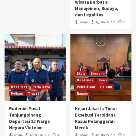
Wisata Berbasis
Manajemen, Budaya,
dan Legalitas
admin
Agustus 6, 2026
0
Ekbis
Ekonomi
Headlines
News
Headlines
Pariwisata
Pendidikan
Polkam
Polkam
Travel
Ragam
Rudenim Pusat
Kejari Jakarta Timur
Tanjungpinang
Eksekusi Terpidana
Deportasi 25 Warga
Kasus Pelanggaran
Negara Vietnam
Merek
admin
Agustus 6, 2026
0
admin
Agustus 5, 2026
0