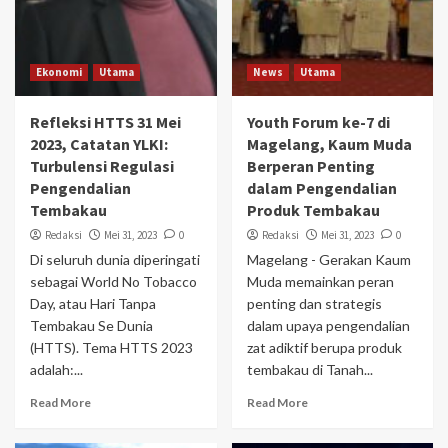
Ekonomi
Utama
News
Utama
Refleksi HTTS 31 Mei
Youth Forum ke-7 di
2023, Catatan YLKI:
Magelang, Kaum Muda
Turbulensi Regulasi
Berperan Penting
Pengendalian
dalam Pengendalian
Tembakau
Produk Tembakau
Redaksi
Mei 31, 2023
0
Redaksi
Mei 31, 2023
0
Di seluruh dunia diperingati
Magelang - Gerakan Kaum
sebagai World No Tobacco
Muda memainkan peran
Day, atau Hari Tanpa
penting dan strategis
Tembakau Se Dunia
dalam upaya pengendalian
(HTTS). Tema HTTS 2023
zat adiktif berupa produk
adalah:...
tembakau di Tanah...
Read More
Read More