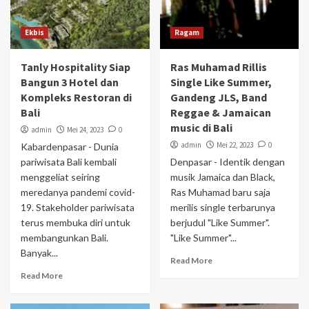
Ekbis
Ragam
Tanly Hospitality Siap
Ras Muhamad Rillis
Bangun 3 Hotel dan
Single Like Summer,
Kompleks Restoran di
Gandeng JLS, Band
Bali
Reggae & Jamaican
music di Bali
admin
Mei 24, 2023
0
admin
Mei 22, 2023
0
Kabardenpasar - Dunia
pariwisata Bali kembali
Denpasar - Identik dengan
menggeliat seiring
musik Jamaica dan Black,
meredanya pandemi covid-
Ras Muhamad baru saja
19. Stakeholder pariwisata
merilis single terbarunya
terus membuka diri untuk
berjudul "Like Summer".
membangunkan Bali.
"Like Summer"...
Banyak...
Read More
Read More