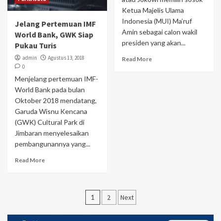
Ketua Majelis Ulama
Indonesia (MUI) Ma’ruf
Jelang Pertemuan IMF
Amin sebagai calon wakil
World Bank, GWK Siap
presiden yang akan...
Pukau Turis
admin
Agustus 13, 2018
Read More
0
Menjelang pertemuan IMF-
World Bank pada bulan
Oktober 2018 mendatang,
Garuda Wisnu Kencana
(GWK) Cultural Park di
Jimbaran menyelesaikan
pembangunannya yang...
Read More
Navigasi
1
2
Next
pos