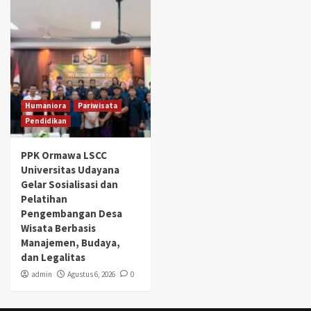
Humaniora
Pariwisata
Pendidikan
PPK Ormawa LSCC
Universitas Udayana
Gelar Sosialisasi dan
Pelatihan
Pengembangan Desa
Wisata Berbasis
Manajemen, Budaya,
dan Legalitas
admin
Agustus 6, 2026
0