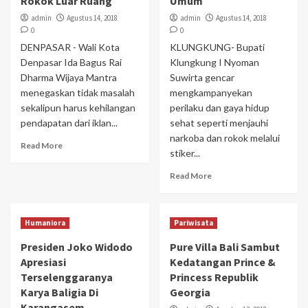
Rokok Luar Ruang
Umum
admin
Agustus 14, 2018
admin
Agustus 14, 2018
0
0
DENPASAR - Wali Kota
KLUNGKUNG- Bupati
Denpasar Ida Bagus Rai
Klungkung I Nyoman
Dharma Wijaya Mantra
Suwirta gencar
menegaskan tidak masalah
mengkampanyekan
sekalipun harus kehilangan
perilaku dan gaya hidup
pendapatan dari iklan...
sehat seperti menjauhi
narkoba dan rokok melalui
Read More
stiker...
Read More
Humaniora
Pariwisata
Presiden Joko Widodo
Pure Villa Bali Sambut
Apresiasi
Kedatangan Prince &
Terselenggaranya
Princess Republik
Karya Baligia Di
Georgia
Karangasem