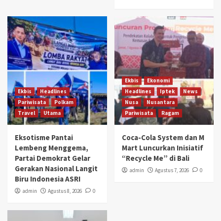
Ekbis
Ekonomi
Ekbis
Headlines
Headlines
Iptek
News
Pariwisata
Polkam
Nusa
Nusantara
Travel
Utama
Pariwisata
Ragam
Eksotisme Pantai
Coca-Cola System dan M
Lembeng Menggema,
Mart Luncurkan Inisiatif
Partai Demokrat Gelar
“Recycle Me” di Bali
Gerakan Nasional Langit
admin
Agustus 7, 2026
0
Biru Indonesia ASRI
admin
Agustus 8, 2026
0