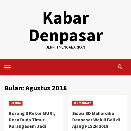
Skip
Kabar
to
content
Denpasar
JERNIH MENGABARKAN
Primary
Menu
Bulan:
Agustus 2018
Utama
Humaniora
Borong 3 Rekor MURI,
Siswa SD Mahardika
Desa Duda Timur
Denpasar Wakili Bali di
Karangasem Jadi
Ajang FLS2N 2018