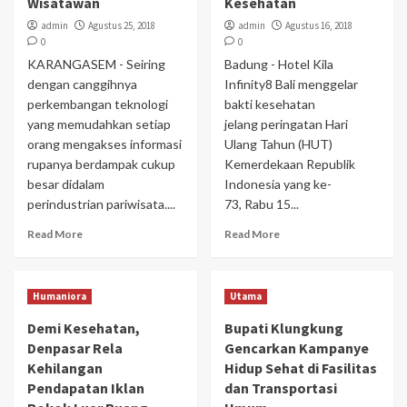
Wisatawan
Kesehatan
admin
Agustus 25, 2018
admin
Agustus 16, 2018
0
0
KARANGASEM - Seiring
Badung - Hotel Kila
dengan canggihnya
Infinity8 Bali menggelar
perkembangan teknologi
bakti kesehatan
yang memudahkan setiap
jelang peringatan Hari
orang mengakses informasi
Ulang Tahun (HUT)
rupanya berdampak cukup
Kemerdekaan Republik
besar didalam
Indonesia yang ke-
perindustrian pariwisata....
73, Rabu 15...
Read More
Read More
Humaniora
Utama
Demi Kesehatan,
Bupati Klungkung
Denpasar Rela
Gencarkan Kampanye
Kehilangan
Hidup Sehat di Fasilitas
Pendapatan Iklan
dan Transportasi