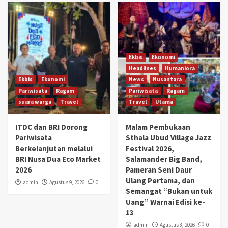
Ekbis
Ekonomi
Headlines
Humaniora
Ekbis
Ekonomi
News
Nusantara
Pariwisata
Ragam
Pariwisata
Ragam
suara warga
Travel
Travel
Utama
ITDC dan BRI Dorong
Malam Pembukaan
Pariwisata
Sthala Ubud Village Jazz
Berkelanjutan melalui
Festival 2026,
BRI Nusa Dua Eco Market
Salamander Big Band,
2026
Pameran Seni Daur
Ulang Pertama, dan
admin
Agustus 9, 2026
0
Semangat “Bukan untuk
Uang” Warnai Edisi ke-
13
admin
Agustus 8, 2026
0