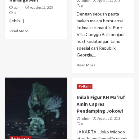
admin
Agustus 13, 2018
0
admin
Agustus 13, 2018
0
Dengan sebuah pesta
(lebih…)
makan malam bernuansa
intimate romantic, Pure
Read More
Villa Canggu Bali menjadi
host kedatangan tamu
spesial dari Republik
Georgia,...
Read More
Polkam
Inilah Figur KH Ma’ruf
Amin Capres
Pendamping Jokowi
admin
Agustus 11, 2018
0
JAKARTA- Joko Widodo
atau Jokowi memilih sosok
Pariwisata