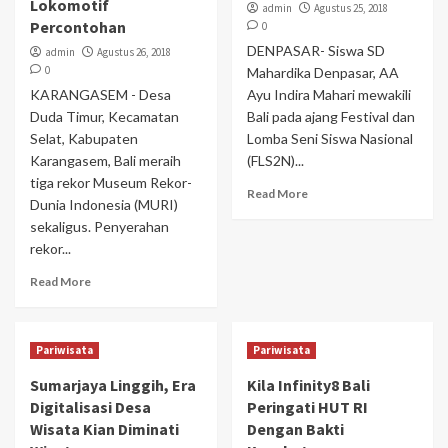
Lokomotif
admin
Agustus 25, 2018
Percontohan
0
DENPASAR- Siswa SD
admin
Agustus 26, 2018
0
Mahardika Denpasar, AA
KARANGASEM - Desa
Ayu Indira Mahari mewakili
Duda Timur, Kecamatan
Bali pada ajang Festival dan
Selat, Kabupaten
Lomba Seni Siswa Nasional
Karangasem, Bali meraih
(FLS2N)...
tiga rekor Museum Rekor-
Read More
Dunia Indonesia (MURI)
sekaligus. Penyerahan
rekor...
Read More
Pariwisata
Pariwisata
Sumarjaya Linggih, Era
Kila Infinity8 Bali
Digitalisasi Desa
Peringati HUT RI
Wisata Kian Diminati
Dengan Bakti