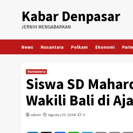
Skip
Kabar Denpasar
to
content
JERNIH MENGABARKAN
News
Nusantara
Polkam
Ekonomi
Pari
Humaniora
Siswa SD Mahar
Wakili Bali di A
admin
Agustus 25, 2018
0