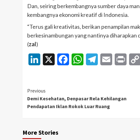
Dan, seiring berkembangnya sumber daya man
kembangnya ekonomi kreatif di Indonesia.
“Terus gali kreativitas, berikan penampilan ma
berkesinambungan yang nantinya diharapkan 
(
zal
)
LinkedIn
X
Facebook
WhatsApp
Telegram
Email
Print
Continue
Previous
Demi Kesehatan, Denpasar Rela Kehilangan
Reading
Pendapatan Iklan Rokok Luar Ruang
More Stories