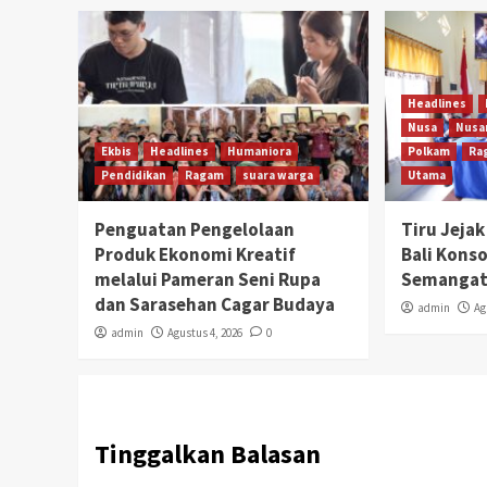
Headlines
Nusa
Nusa
Ekbis
Headlines
Humaniora
Polkam
Ra
Pendidikan
Ragam
suara warga
Utama
Penguatan Pengelolaan
Tiru Jeja
Produk Ekonomi Kreatif
Bali Kons
melalui Pameran Seni Rupa
Semangat 
dan Sarasehan Cagar Budaya
admin
Ag
admin
Agustus 4, 2026
0
Tinggalkan Balasan