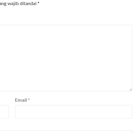
ang wajib ditandai
*
Email
*