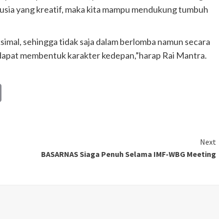
usia yang kreatif, maka kita mampu mendukung tumbuh
ksimal, sehingga tidak saja dalam berlomba namun secara
dapat membentuk karakter kedepan,”harap Rai Mantra.
Copy
Link
Next
BASARNAS Siaga Penuh Selama IMF-WBG Meeting