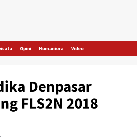
wisata
Opini
Humaniora
Video
dika Denpasar
jang FLS2N 2018