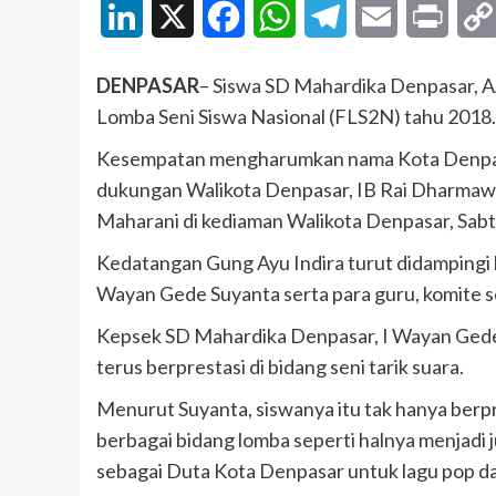
LinkedIn
X
Facebook
WhatsApp
Telegram
Email
Print
DENPASAR
– Siswa SD Mahardika Denpasar, AA
Lomba Seni Siswa Nasional (FLS2N) tahu 2018.
Kesempatan mengharumkan nama Kota Denpasar 
dukungan Walikota Denpasar, IB Rai Dharmawi
Maharani di kediaman Walikota Denpasar, Sabt
Kedatangan Gung Ayu Indira turut didampingi
Wayan Gede Suyanta serta para guru, komite s
Kepsek SD Mahardika Denpasar, I Wayan Gede
terus berprestasi di bidang seni tarik suara.
Menurut Suyanta, siswanya itu tak hanya berpr
berbagai bidang lomba seperti halnya menjadi 
sebagai Duta Kota Denpasar untuk lagu pop d