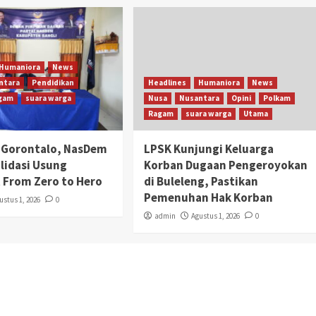
Humaniora
News
ntara
Pendidikan
Headlines
Humaniora
News
gam
suara warga
Nusa
Nusantara
Opini
Polkam
Ragam
suara warga
Utama
k Gorontalo, NasDem
LPSK Kunjungi Keluarga
olidasi Usung
Korban Dugaan Pengeroyokan
From Zero to Hero
di Buleleng, Pastikan
Pemenuhan Hak Korban
ustus 1, 2026
0
admin
Agustus 1, 2026
0