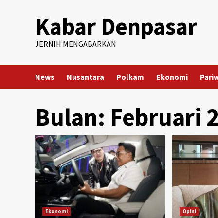
Skip
Kabar Denpasar
to
content
JERNIH MENGABARKAN
News
Nusantara
Polkam
Ekonomi
Pari
Bulan:
Februari 
Ekonomi
Opini