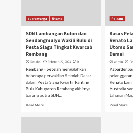
suara warga
Utama
Polkam
SDN Lambangan Kulon dan
Kasus Pel
Sendangmulyo Wakili Bulu di
Renato L
Pesta Siaga Tingkat Kwarcab
Utomo Sa
Rembang
Damai
Redaksi
Februari 22, 2023
0
admin
Fe
Rembang - Setelah mengalahkan
Kabardenpas
beberapa perwakilan Sekolah Dasar
pelanggaran
dalam Pesta Siaga Kwartir Ranting
Renato Lam
Bulu Kabupaten Rembang akhirnya
Australia ya
barung putra SDN...
tahanan Mapo
Read More
Read More