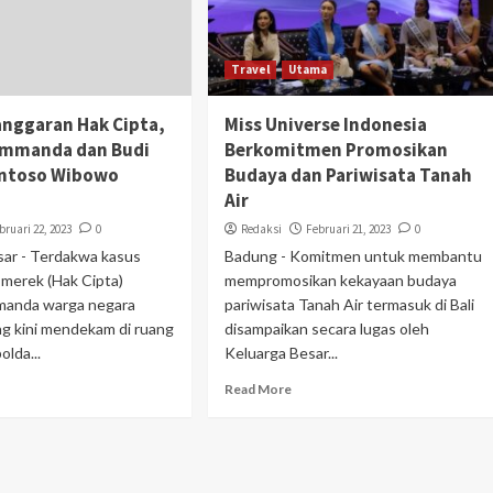
Travel
Utama
anggaran Hak Cipta,
Miss Universe Indonesia
ammanda dan Budi
Berkomitmen Promosikan
ntoso Wibowo
Budaya dan Pariwisata Tanah
Air
bruari 22, 2023
0
Redaksi
Februari 21, 2023
0
ar - Terdakwa kasus
Badung - Komitmen untuk membantu
 merek (Hak Cipta)
mempromosikan kekayaan budaya
manda warga negara
pariwisata Tanah Air termasuk di Bali
ng kini mendekam di ruang
disampaikan secara lugas oleh
lda...
Keluarga Besar...
Read More