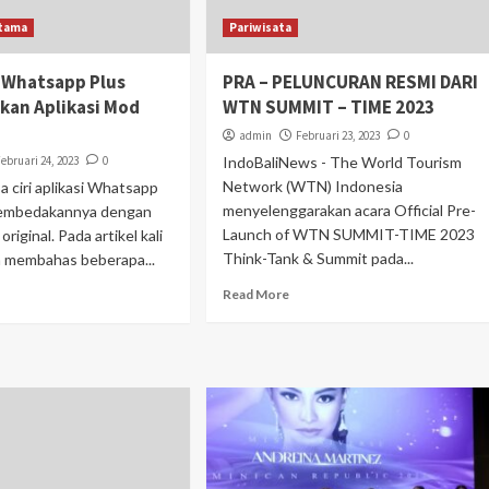
tama
Pariwisata
 Whatsapp Plus
PRA – PELUNCURAN RESMI DARI
kan Aplikasi Mod
WTN SUMMIT – TIME 2023
admin
Februari 23, 2023
0
Februari 24, 2023
0
IndoBaliNews - The World Tourism
Network (WTN) Indonesia
 ciri aplikasi Whatsapp
menyelenggarakan acara Official Pre-
membedakannya dengan
Launch of WTN SUMMIT-TIME 2023
 original. Pada artikel kali
Think-Tank & Summit pada...
an membahas beberapa...
Read More