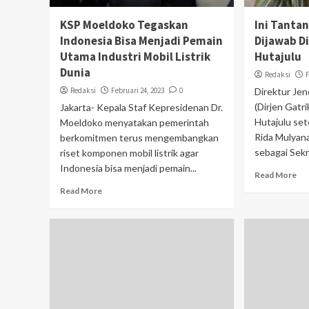
KSP Moeldoko Tegaskan
Ini Tanta
Indonesia Bisa Menjadi Pemain
Dijawab Di
Utama Industri Mobil Listrik
Hutajulu
Dunia
Redaksi
Redaksi
Februari 24, 2023
0
Direktur Jen
(Dirjen Gatri
Jakarta- Kepala Staf Kepresidenan Dr.
Hutajulu set
Moeldoko menyatakan pemerintah
Rida Mulyana
berkomitmen terus mengembangkan
sebagai Sekre
riset komponen mobil listrik agar
Indonesia bisa menjadi pemain...
Read More
Read More