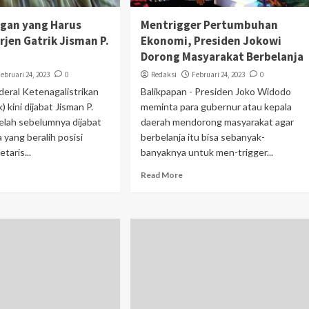
ngan yang Harus
Mentrigger Pertumbuhan
rjen Gatrik Jisman P.
Ekonomi, Presiden Jokowi
Dorong Masyarakat Berbelanja
Februari 24, 2023
0
Redaksi
Februari 24, 2023
0
deral Ketenagalistrikan
Balikpapan - Presiden Joko Widodo
k) kini dijabat Jisman P.
meminta para gubernur atau kepala
elah sebelumnya dijabat
daerah mendorong masyarakat agar
 yang beralih posisi
berbelanja itu bisa sebanyak-
taris...
banyaknya untuk men-trigger...
Read More