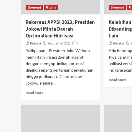
Ekonomi
Utama
Ekonomi
U
Rekernas APPSI 2023, Presiden
Kelebihan
Jokowi Minta Daerah
Dibanding
Optimalkan Hilirisasi
Lain
Redaksi
Februari 24, 2023
0
Redaksi
Balikpapan - Presiden Joko Widodo
Ada beberapa
meminta hilirisasi daerah-daerah
Plus yang 
dengan mengoptimlkan potensi
aplikasi versi
dimiliki seperti pertanian perkebunan
ini, kami ak
hingga perikanan. Dicontohkan
Read More
Jokowi, negara...
Read More