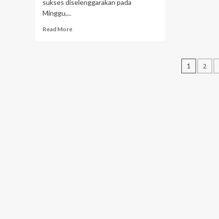
sukses diselenggarakan pada
Minggu,...
Read More
Navig
1
2
pos