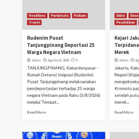
Headlines
Pariwisata
Polkam
Ekbis
Ekon
Travel
Pendidikan
Rudenim Pusat
Kejari Ja
Tanjungpinang Deportasi 25
Terpidana
Warga Negara Vietnam
Merek
admin
Agustus 6, 2026
0
admin
Ag
TANJUNGPINANG, Kabardenpasar -
Jakarta, Kab
Rumah Detensi Imigrasi (Rudenim)
Negeri (Keja
Pusat Tanjungpinang melaksanakan
mengeksekus
pendeportasian terhadap 25 warga
Kromoto pad
negara Vietnam pada Rabu (5/8/2026)
setelah put
melalui Tempat...
merek...
Read More
Read More