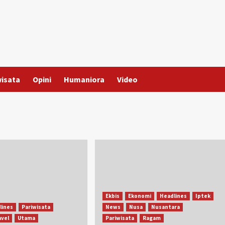
wisata
Opini
Humaniora
Video
Ekbis
Ekonomi
Headlines
Iptek
lines
Pariwisata
News
Nusa
Nusantara
avel
Utama
Pariwisata
Ragam