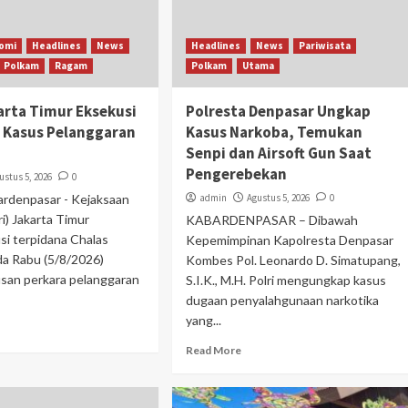
omi
Headlines
News
Headlines
News
Pariwisata
Polkam
Ragam
Polkam
Utama
karta Timur Eksekusi
Polresta Denpasar Ungkap
 Kasus Pelanggaran
Kasus Narkoba, Temukan
Senpi dan Airsoft Gun Saat
Pengerebekan
ustus 5, 2026
0
ardenpasar - Kejaksaan
admin
Agustus 5, 2026
0
ri) Jakarta Timur
KABARDENPASAR – Dibawah
i terpidana Chalas
Kepemimpinan Kapolresta Denpasar
a Rabu (5/8/2026)
Kombes Pol. Leonardo D. Simatupang,
usan perkara pelanggaran
S.I.K., M.H. Polri mengungkap kasus
dugaan penyalahgunaan narkotika
yang...
Read More