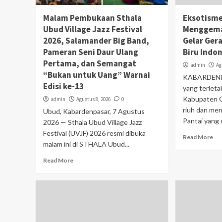
Malam Pembukaan Sthala
Eksotisme
Ubud Village Jazz Festival
Menggema
2026, Salamander Big Band,
Gelar Ger
Pameran Seni Daur Ulang
Biru Indon
Pertama, dan Semangat
admin
Ag
“Bukan untuk Uang” Warnai
KABARDENP
Edisi ke-13
yang terleta
Kabupaten G
admin
Agustus 8, 2026
0
riuh dan men
Ubud, Kabardenpasar, 7 Agustus
Pantai yang d
2026 — Sthala Ubud Village Jazz
Festival (UVJF) 2026 resmi dibuka
Read More
malam ini di STHALA Ubud...
Read More