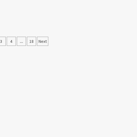
asi
3
4
…
18
Next