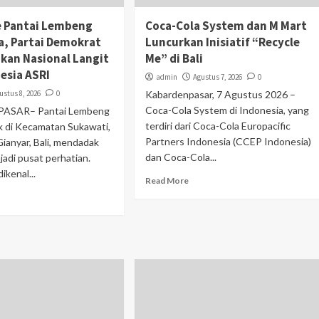
 Pantai Lembeng
Coca-Cola System dan M Mart
, Partai Demokrat
Luncurkan Inisiatif “Recycle
akan Nasional Langit
Me” di Bali
esia ASRI
admin
Agustus 7, 2026
0
ustus 8, 2026
0
Kabardenpasar, 7 Agustus 2026 –
Coca-Cola System di Indonesia, yang
ASAR– Pantai Lembeng
terdiri dari Coca-Cola Europacific
k di Kecamatan Sukawati,
Partners Indonesia (CCEP Indonesia)
ianyar, Bali, mendadak
dan Coca-Cola...
jadi pusat perhatian.
ikenal...
Read More