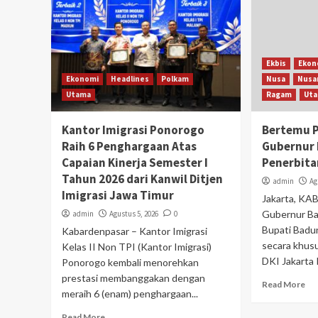
Ekbis
Ekon
Ekonomi
Headlines
Polkam
Nusa
Nusa
Utama
Ragam
Ut
Kantor Imigrasi Ponorogo
Bertemu 
Raih 6 Penghargaan Atas
Gubernur 
Capaian Kinerja Semester I
Penerbita
Tahun 2026 dari Kanwil Ditjen
admin
Ag
Imigrasi Jawa Timur
Jakarta, K
Gubernur Ba
admin
Agustus 5, 2026
0
Bupati Badu
Kabardenpasar – Kantor Imigrasi
secara khus
Kelas II Non TPI (Kantor Imigrasi)
DKI Jakarta 
Ponorogo kembali menorehkan
prestasi membanggakan dengan
Read More
meraih 6 (enam) penghargaan...
Read More