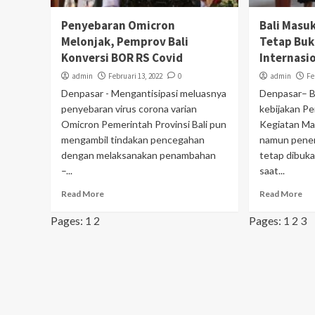
Penyebaran Omicron
Bali Masu
Melonjak, Pemprov Bali
Tetap Bu
Konversi BOR RS Covid
Internasi
admin
Februari 13, 2022
0
admin
Fe
Denpasar - Mengantisipasi meluasnya
Denpasar– B
penyebaran virus corona varian
kebijakan P
Omicron Pemerintah Provinsi Bali pun
Kegiatan Ma
mengambil tindakan pencegahan
namun pener
dengan melaksanakan penambahan
tetap dibuka
–...
saat...
Read More
Read More
Pages:
1
2
Pages:
1
2
3