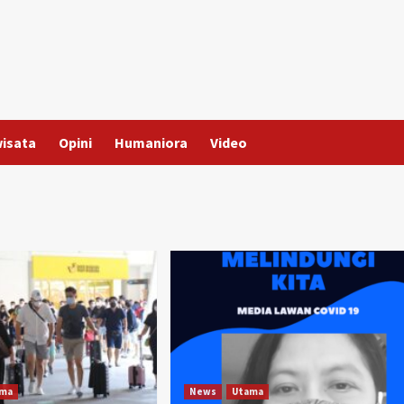
wisata
Opini
Humaniora
Video
ama
News
Utama