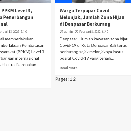
k PPKM Level 3,
Warga Terpapar Covid
ka Penerbangan
Melonjak, Jumlah Zona Hijau
onal
di Denpasar Berkurang
bruari 13, 2022
0
admin
Februari 8, 2022
0
ali memberlakukan
Denpasar - Jumlah kawasan zona hijau
emberlakuan Pembatasan
Covid-19 di Kota Denpasar Bali terus
syarakat (PPKM) Level 3
berkurang sejak melonjaknya kasus
bangan internasional
positif Covid-19 yang terjadi...
. Hal itu dikarenakan
Read More
Pages:
1
2