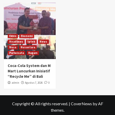
Ekbis
Ekonomi
Headlines
Iptek
News
Nusa
Nusantara
Pariwisata
Ragam
Coca-Cola System dan M
Mart Luncurkan Inisiatif
“Recycle Me” di Bali
admin
Agustus 7, 2026
0
Copyright © All rights reserved.
|
CoverNews
by AF
themes.