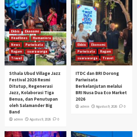
Ekbis
Ekonomi
Headlines
Humaniora
News
Pariwisata
Ekbis
Ekonomi
Ragam
suara warga
Pariwisata
Ragam
Travel
suara warga
Travel
Sthala Ubud Village Jazz
ITDC dan BRI Dorong
Festival 2026 Resmi
Pariwisata
Ditutup, Regenerasi
Berkelanjutan melalui
Jazz, Kolaborasi Tiga
BRI Nusa Dua Eco Market
Benua, dan Penutupan
2026
oleh Salamander Big
admin
Agustus 9, 2026
0
Band
admin
Agustus 9, 2026
0