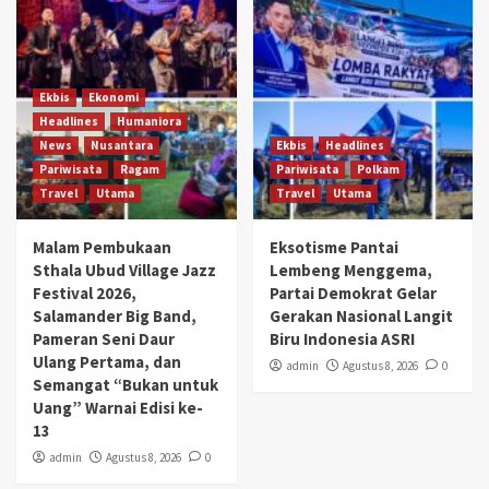
Ekbis
Ekonomi
Headlines
Humaniora
News
Nusantara
Ekbis
Headlines
Pariwisata
Ragam
Pariwisata
Polkam
Travel
Utama
Travel
Utama
Malam Pembukaan
Eksotisme Pantai
Sthala Ubud Village Jazz
Lembeng Menggema,
Festival 2026,
Partai Demokrat Gelar
Salamander Big Band,
Gerakan Nasional Langit
Pameran Seni Daur
Biru Indonesia ASRI
Ulang Pertama, dan
admin
Agustus 8, 2026
0
Semangat “Bukan untuk
Uang” Warnai Edisi ke-
13
admin
Agustus 8, 2026
0