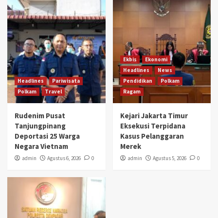
Ekbis
Ekonomi
Headlines
News
Headlines
Pariwisata
Pendidikan
Polkam
Polkam
Travel
Ragam
Rudenim Pusat
Kejari Jakarta Timur
Tanjungpinang
Eksekusi Terpidana
Deportasi 25 Warga
Kasus Pelanggaran
Negara Vietnam
Merek
admin
Agustus 6, 2026
0
admin
Agustus 5, 2026
0