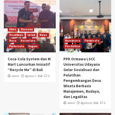
Ekbis
Ekonomi
Headlines
Iptek
News
Nusa
Nusantara
Humaniora
Pariwisata
Pariwisata
Ragam
Pendidikan
Coca-Cola System dan M
PPK Ormawa LSCC
Mart Luncurkan Inisiatif
Universitas Udayana
“Recycle Me” di Bali
Gelar Sosialisasi dan
Pelatihan
admin
Agustus 7, 2026
0
Pengembangan Desa
Wisata Berbasis
Manajemen, Budaya,
dan Legalitas
admin
Agustus 6, 2026
0