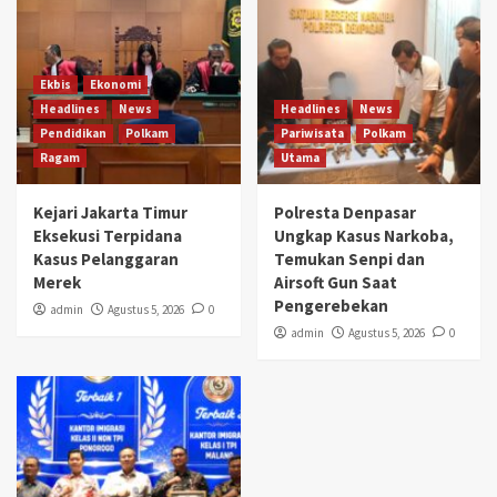
Ekbis
Ekonomi
Headlines
News
Headlines
News
Pendidikan
Polkam
Pariwisata
Polkam
Ragam
Utama
Kejari Jakarta Timur
Polresta Denpasar
Eksekusi Terpidana
Ungkap Kasus Narkoba,
Kasus Pelanggaran
Temukan Senpi dan
Merek
Airsoft Gun Saat
Pengerebekan
admin
Agustus 5, 2026
0
admin
Agustus 5, 2026
0