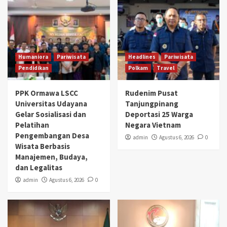
Humaniora
Pariwisata
Headlines
Pariwisata
Pendidikan
Polkam
Travel
PPK Ormawa LSCC
Rudenim Pusat
Universitas Udayana
Tanjungpinang
Gelar Sosialisasi dan
Deportasi 25 Warga
Pelatihan
Negara Vietnam
Pengembangan Desa
admin
Agustus 6, 2026
0
Wisata Berbasis
Manajemen, Budaya,
dan Legalitas
admin
Agustus 6, 2026
0