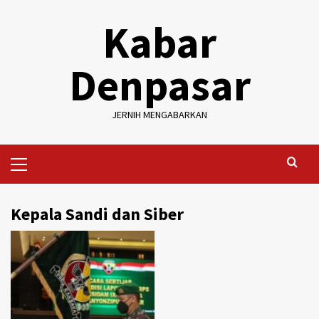
Skip
Kabar
to
content
Denpasar
JERNIH MENGABARKAN
Primary
Menu
Kepala Sandi dan Siber