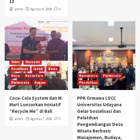
13
admin
Agustus 8, 2026
0
Ekbis
Ekonomi
Headlines
Iptek
News
Nusa
Nusantara
Humaniora
Pariwisata
Pariwisata
Ragam
Pendidikan
Coca-Cola System dan M
PPK Ormawa LSCC
Mart Luncurkan Inisiatif
Universitas Udayana
“Recycle Me” di Bali
Gelar Sosialisasi dan
Pelatihan
admin
Agustus 7, 2026
0
Pengembangan Desa
Wisata Berbasis
Manajemen, Budaya,