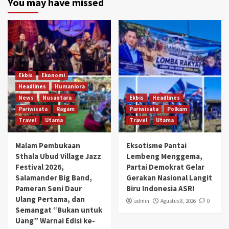
You may have missed
Ekbis
Ekonomi
Headlines
Humaniora
News
Nusantara
Ekbis
Headlines
Pariwisata
Ragam
Pariwisata
Polkam
Travel
Utama
Travel
Utama
Malam Pembukaan
Eksotisme Pantai
Sthala Ubud Village Jazz
Lembeng Menggema,
Festival 2026,
Partai Demokrat Gelar
Salamander Big Band,
Gerakan Nasional Langit
Pameran Seni Daur
Biru Indonesia ASRI
Ulang Pertama, dan
admin
Agustus 8, 2026
0
Semangat “Bukan untuk
Uang” Warnai Edisi ke-