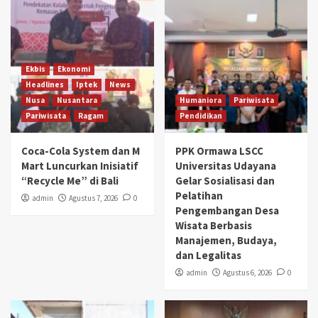
Ekbis
Ekonomi
Headlines
Iptek
News
Nusa
Nusantara
Humaniora
Pariwisata
Pariwisata
Ragam
Pendidikan
Coca-Cola System dan M
PPK Ormawa LSCC
Mart Luncurkan Inisiatif
Universitas Udayana
“Recycle Me” di Bali
Gelar Sosialisasi dan
Pelatihan
admin
Agustus 7, 2026
0
Pengembangan Desa
Wisata Berbasis
Manajemen, Budaya,
dan Legalitas
admin
Agustus 6, 2026
0