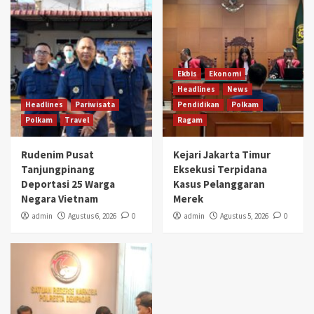
Ekbis
Ekonomi
Headlines
News
Headlines
Pariwisata
Pendidikan
Polkam
Polkam
Travel
Ragam
Rudenim Pusat
Kejari Jakarta Timur
Tanjungpinang
Eksekusi Terpidana
Deportasi 25 Warga
Kasus Pelanggaran
Negara Vietnam
Merek
admin
Agustus 6, 2026
0
admin
Agustus 5, 2026
0