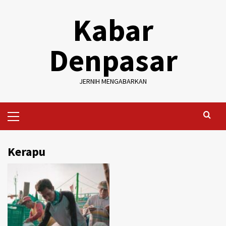
Skip
Kabar
to
content
Denpasar
JERNIH MENGABARKAN
Primary
Menu
Kerapu