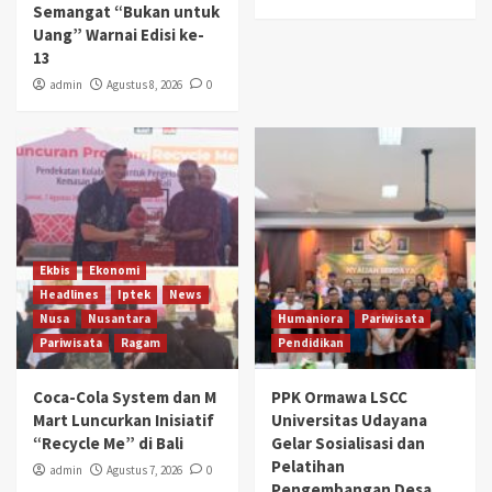
Semangat “Bukan untuk
Uang” Warnai Edisi ke-
13
admin
Agustus 8, 2026
0
Ekbis
Ekonomi
Headlines
Iptek
News
Nusa
Nusantara
Humaniora
Pariwisata
Pariwisata
Ragam
Pendidikan
Coca-Cola System dan M
PPK Ormawa LSCC
Mart Luncurkan Inisiatif
Universitas Udayana
“Recycle Me” di Bali
Gelar Sosialisasi dan
Pelatihan
admin
Agustus 7, 2026
0
Pengembangan Desa