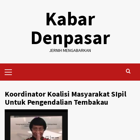
Skip
Kabar
to
content
Denpasar
JERNIH MENGABARKAN
Primary
Menu
Koordinator Koalisi Masyarakat SIpil
Untuk Pengendalian Tembakau