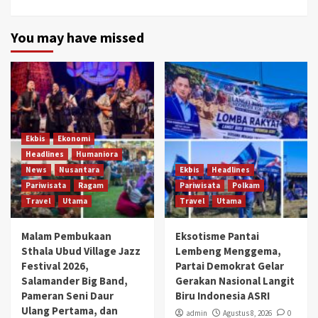
You may have missed
Ekbis
Ekonomi
Headlines
Humaniora
News
Nusantara
Ekbis
Headlines
Pariwisata
Ragam
Pariwisata
Polkam
Travel
Utama
Travel
Utama
Malam Pembukaan
Eksotisme Pantai
Sthala Ubud Village Jazz
Lembeng Menggema,
Festival 2026,
Partai Demokrat Gelar
Salamander Big Band,
Gerakan Nasional Langit
Pameran Seni Daur
Biru Indonesia ASRI
Ulang Pertama, dan
admin
Agustus 8, 2026
0