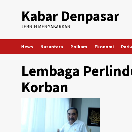
Skip
Kabar Denpasar
to
content
JERNIH MENGABARKAN
News
Nusantara
Polkam
Ekonomi
Pari
Lembaga Perlind
Korban