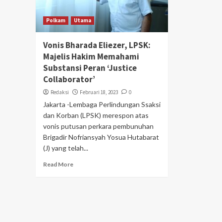
Polkam
Utama
Vonis Bharada Eliezer, LPSK:
Majelis Hakim Memahami
Substansi Peran ‘Justice
Collaborator’
Redaksi
Februari 18, 2023
0
Jakarta -Lembaga Perlindungan Ssaksi
dan Korban (LPSK) merespon atas
vonis putusan perkara pembunuhan
Brigadir Nofriansyah Yosua Hutabarat
(J) yang telah...
Read More