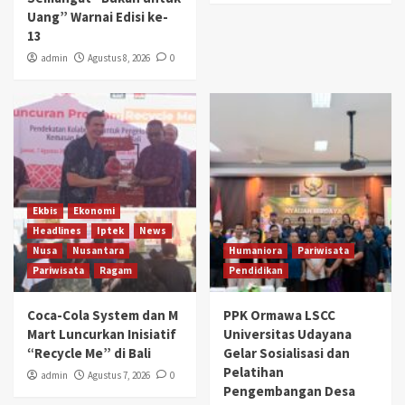
Uang” Warnai Edisi ke-
13
admin
Agustus 8, 2026
0
Ekbis
Ekonomi
Headlines
Iptek
News
Nusa
Nusantara
Humaniora
Pariwisata
Pariwisata
Ragam
Pendidikan
Coca-Cola System dan M
PPK Ormawa LSCC
Mart Luncurkan Inisiatif
Universitas Udayana
“Recycle Me” di Bali
Gelar Sosialisasi dan
Pelatihan
admin
Agustus 7, 2026
0
Pengembangan Desa