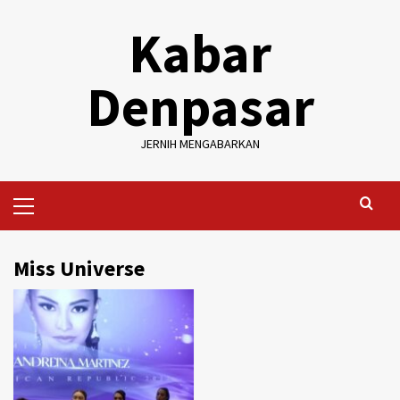
Skip
Kabar
to
content
Denpasar
JERNIH MENGABARKAN
Primary
Menu
Miss Universe