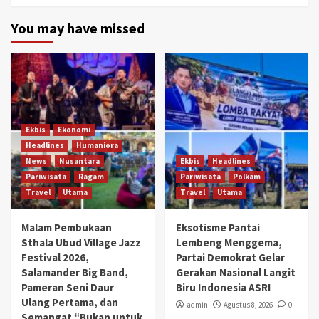
You may have missed
Ekbis
Ekonomi
Headlines
Humaniora
News
Nusantara
Ekbis
Headlines
Pariwisata
Ragam
Pariwisata
Polkam
Travel
Utama
Travel
Utama
Malam Pembukaan
Eksotisme Pantai
Sthala Ubud Village Jazz
Lembeng Menggema,
Festival 2026,
Partai Demokrat Gelar
Salamander Big Band,
Gerakan Nasional Langit
Pameran Seni Daur
Biru Indonesia ASRI
Ulang Pertama, dan
admin
Agustus 8, 2026
0
Semangat “Bukan untuk