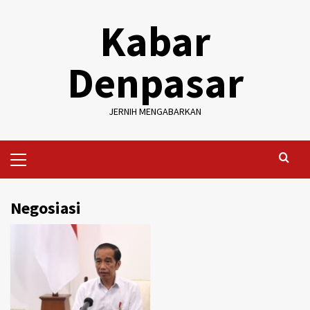
Skip
Kabar
to
content
Denpasar
JERNIH MENGABARKAN
Primary
Menu
Negosiasi