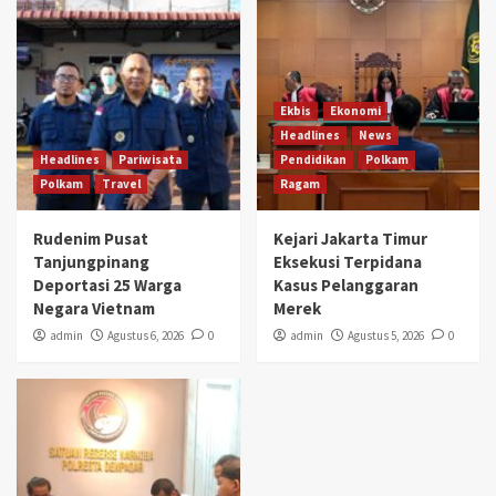
Ekbis
Ekonomi
Headlines
News
Headlines
Pariwisata
Pendidikan
Polkam
Polkam
Travel
Ragam
Rudenim Pusat
Kejari Jakarta Timur
Tanjungpinang
Eksekusi Terpidana
Deportasi 25 Warga
Kasus Pelanggaran
Negara Vietnam
Merek
admin
Agustus 6, 2026
0
admin
Agustus 5, 2026
0