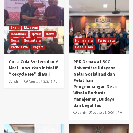
Ekbis
Ekonomi
Headlines
Iptek
News
Nusa
Nusantara
Humaniora
Pariwisata
Pariwisata
Ragam
Pendidikan
Coca-Cola System dan M
PPK Ormawa LSCC
Mart Luncurkan Inisiatif
Universitas Udayana
“Recycle Me” di Bali
Gelar Sosialisasi dan
Pelatihan
admin
Agustus 7, 2026
0
Pengembangan Desa
Wisata Berbasis
Manajemen, Budaya,
dan Legalitas
admin
Agustus 6, 2026
0