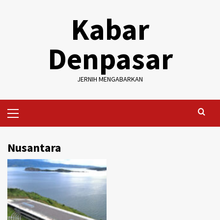
Skip
Kabar
to
content
Denpasar
JERNIH MENGABARKAN
Primary
Menu
Nusantara