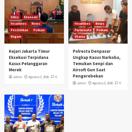
Ekbis
Ekonomi
Headlines
News
Headlines
News
Pendidikan
Polkam
Pariwisata
Polkam
Ragam
Utama
Kejari Jakarta Timur
Polresta Denpasar
Eksekusi Terpidana
Ungkap Kasus Narkoba,
Kasus Pelanggaran
Temukan Senpi dan
Merek
Airsoft Gun Saat
Pengerebekan
admin
Agustus 5, 2026
0
admin
Agustus 5, 2026
0