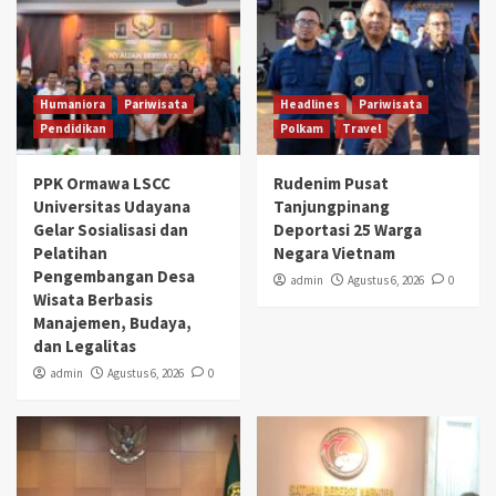
Humaniora
Pariwisata
Headlines
Pariwisata
Pendidikan
Polkam
Travel
PPK Ormawa LSCC
Rudenim Pusat
Universitas Udayana
Tanjungpinang
Gelar Sosialisasi dan
Deportasi 25 Warga
Pelatihan
Negara Vietnam
Pengembangan Desa
admin
Agustus 6, 2026
0
Wisata Berbasis
Manajemen, Budaya,
dan Legalitas
admin
Agustus 6, 2026
0