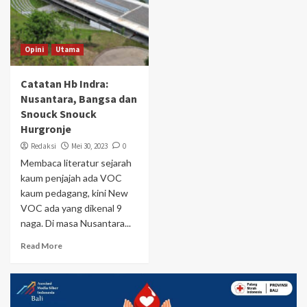
Opini
Utama
Catatan Hb Indra:
Nusantara, Bangsa dan
Snouck Snouck
Hurgronje
Redaksi
Mei 30, 2023
0
Membaca literatur sejarah
kaum penjajah ada VOC
kaum pedagang, kini New
VOC ada yang dikenal 9
naga. Di masa Nusantara...
Read More