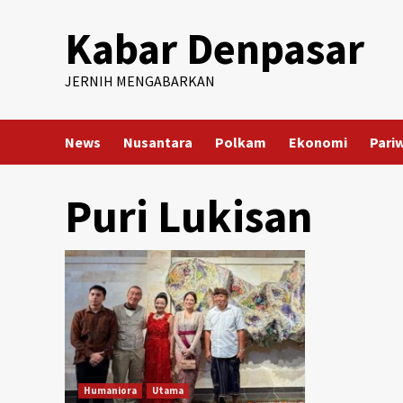
Skip
Kabar Denpasar
to
content
JERNIH MENGABARKAN
News
Nusantara
Polkam
Ekonomi
Pari
Puri Lukisan
Humaniora
Utama