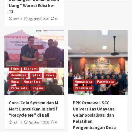
Uang” Warnai Edisi ke-
13
admin
Agustus 8, 2026
0
Ekbis
Ekonomi
Headlines
Iptek
News
Nusa
Nusantara
Humaniora
Pariwisata
Pariwisata
Ragam
Pendidikan
Coca-Cola System dan M
PPK Ormawa LSCC
Mart Luncurkan Inisiatif
Universitas Udayana
“Recycle Me” di Bali
Gelar Sosialisasi dan
Pelatihan
admin
Agustus 7, 2026
0
Pengembangan Desa