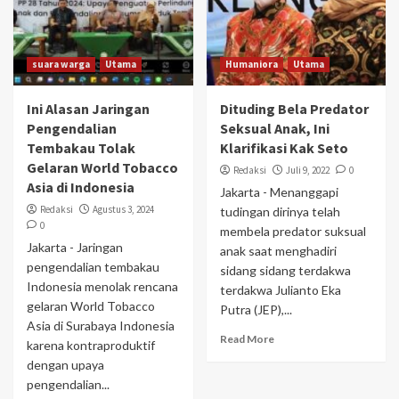
suara warga
Utama
Humaniora
Utama
Ini Alasan Jaringan
Dituding Bela Predator
Pengendalian
Seksual Anak, Ini
Tembakau Tolak
Klarifikasi Kak Seto
Gelaran World Tobacco
Redaksi
Juli 9, 2022
0
Asia di Indonesia
Jakarta - Menanggapi
Redaksi
Agustus 3, 2024
tudingan dirinya telah
0
membela predator suksual
Jakarta - Jaringan
anak saat menghadiri
pengendalian tembakau
sidang sidang terdakwa
Indonesia menolak rencana
terdakwa Julianto Eka
gelaran World Tobacco
Putra (JEP),...
Asia di Surabaya Indonesia
Read More
karena kontraproduktif
dengan upaya
pengendalian...