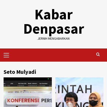
Skip
Kabar
to
content
Denpasar
JERNIH MENGABARKAN
Primary
Menu
Seto Mulyadi