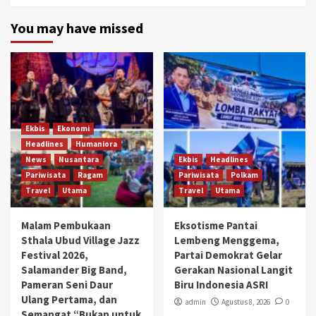
You may have missed
Ekbis
Ekonomi
Headlines
Humaniora
News
Nusantara
Ekbis
Headlines
Pariwisata
Ragam
Pariwisata
Polkam
Travel
Utama
Travel
Utama
Malam Pembukaan
Eksotisme Pantai
Sthala Ubud Village Jazz
Lembeng Menggema,
Festival 2026,
Partai Demokrat Gelar
Salamander Big Band,
Gerakan Nasional Langit
Pameran Seni Daur
Biru Indonesia ASRI
Ulang Pertama, dan
admin
Agustus 8, 2026
0
Semangat “Bukan untuk