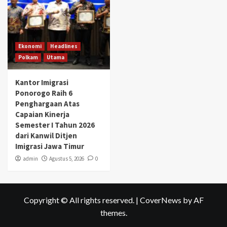
Ekonomi
Headlines
Polkam
Utama
Kantor Imigrasi
Ponorogo Raih 6
Penghargaan Atas
Capaian Kinerja
Semester I Tahun 2026
dari Kanwil Ditjen
Imigrasi Jawa Timur
admin
Agustus 5, 2026
0
Copyright © All rights reserved.
|
CoverNews
by AF
themes.