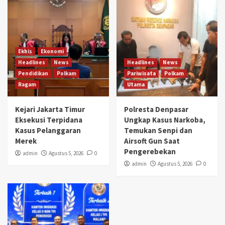
Ekbis
Ekonomi
Headlines
News
Headlines
News
Pendidikan
Polkam
Pariwisata
Polkam
Ragam
Utama
Kejari Jakarta Timur
Polresta Denpasar
Eksekusi Terpidana
Ungkap Kasus Narkoba,
Kasus Pelanggaran
Temukan Senpi dan
Merek
Airsoft Gun Saat
Pengerebekan
admin
Agustus 5, 2026
0
admin
Agustus 5, 2026
0