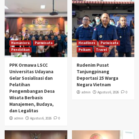
Humaniora
Pariwisata
Headlines
Pariwisata
Pendidikan
Polkam
Travel
PPK Ormawa LSCC
Rudenim Pusat
Universitas Udayana
Tanjungpinang
Gelar Sosialisasi dan
Deportasi 25 Warga
Pelatihan
Negara Vietnam
Pengembangan Desa
admin
Agustus 6, 2026
0
Wisata Berbasis
Manajemen, Budaya,
dan Legalitas
admin
Agustus 6, 2026
0