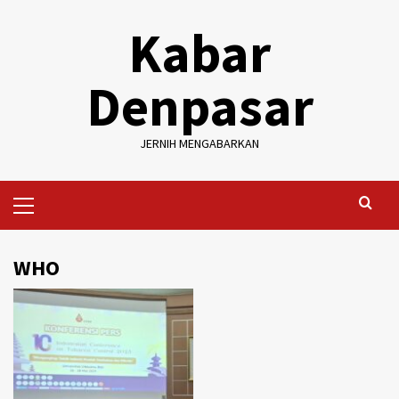
Skip
Kabar
to
content
Denpasar
JERNIH MENGABARKAN
Primary
Menu
WHO