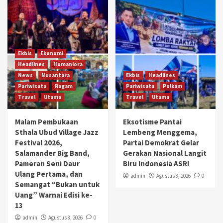
Ekbis
Ekonomi
Headlines
Humaniora
News
Nusantara
Ekbis
Headlines
Pariwisata
Ragam
Pariwisata
Polkam
Travel
Utama
Travel
Utama
Malam Pembukaan
Eksotisme Pantai
Sthala Ubud Village Jazz
Lembeng Menggema,
Festival 2026,
Partai Demokrat Gelar
Salamander Big Band,
Gerakan Nasional Langit
Pameran Seni Daur
Biru Indonesia ASRI
Ulang Pertama, dan
admin
Agustus 8, 2026
0
Semangat “Bukan untuk
Uang” Warnai Edisi ke-
13
admin
Agustus 8, 2026
0