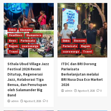
Ekbis
Ekonomi
Headlines
Humaniora
News
Pariwisata
Ekbis
Ekonomi
Ragam
suara warga
Pariwisata
Ragam
Travel
suara warga
Travel
Sthala Ubud Village Jazz
ITDC dan BRI Dorong
Festival 2026 Resmi
Pariwisata
Ditutup, Regenerasi
Berkelanjutan melalui
Jazz, Kolaborasi Tiga
BRI Nusa Dua Eco Market
Benua, dan Penutupan
2026
oleh Salamander Big
admin
Agustus 9, 2026
0
Band
admin
Agustus 9, 2026
0