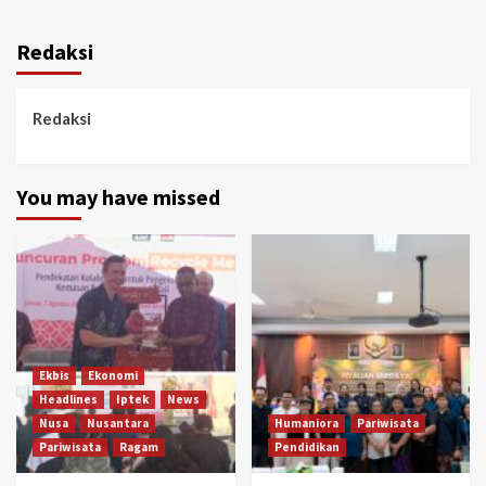
Redaksi
Redaksi
You may have missed
Ekbis
Ekonomi
Headlines
Iptek
News
Nusa
Nusantara
Humaniora
Pariwisata
Pariwisata
Ragam
Pendidikan