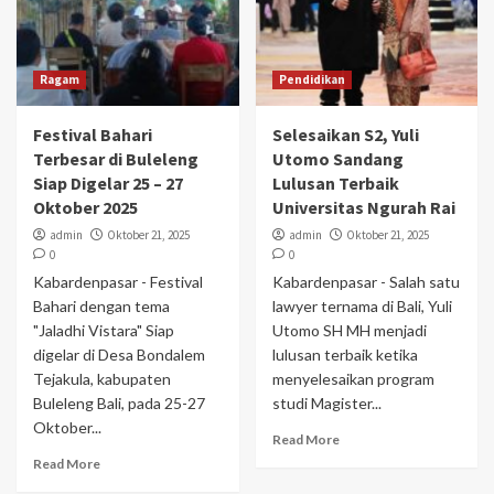
Ragam
Pendidikan
Festival Bahari
Selesaikan S2, Yuli
Terbesar di Buleleng
Utomo Sandang
Siap Digelar 25 – 27
Lulusan Terbaik
Oktober 2025
Universitas Ngurah Rai
admin
Oktober 21, 2025
admin
Oktober 21, 2025
0
0
Kabardenpasar - Festival
Kabardenpasar - Salah satu
Bahari dengan tema
lawyer ternama di Bali, Yuli
"Jaladhi Vistara" Siap
Utomo SH MH menjadi
digelar di Desa Bondalem
lulusan terbaik ketika
Tejakula, kabupaten
menyelesaikan program
Buleleng Bali, pada 25-27
studi Magister...
Oktober...
Read More
Read More