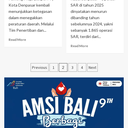
Kota Denpasar kembali
SAR di tahun 2025
menunjukkan ketegasan
dinyatakan menurun
dalam menegakkan
dibanding tahun
peraturan daerah. Melalui
sebelumnya 2024, yakni
Tim Penertiban dan...
sebanyak 1.865 operasi
SAR, terdiri dari...
Read More
Read More
Navigasi
Previous
1
2
3
4
Next
pos