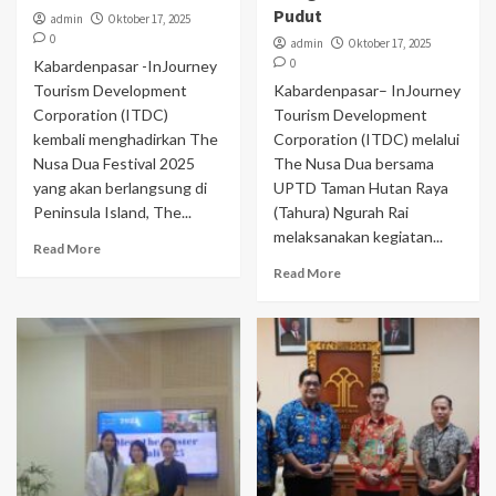
Pudut
admin
Oktober 17, 2025
0
admin
Oktober 17, 2025
0
Kabardenpasar -InJourney
Tourism Development
Kabardenpasar– InJourney
Corporation (ITDC)
Tourism Development
kembali menghadirkan The
Corporation (ITDC) melalui
Nusa Dua Festival 2025
The Nusa Dua bersama
yang akan berlangsung di
UPTD Taman Hutan Raya
Peninsula Island, The...
(Tahura) Ngurah Rai
melaksanakan kegiatan...
Read More
Read More