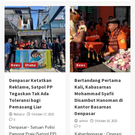
News
Utama
News
Denpasar Ketatkan
Bertandang Pertama
Reklame, Satpol PP
Kali, Kabasarnas
Tegaskan Tak Ada
Mohammad Syafii
Toleransi bagi
Disambut Hanoman di
Pemasang Liar
Kantor Basarnas
Denpasar
Redaksi
Oktober 17, 2025
0
admin
Oktober 16, 2025
0
Denpasar– Satuan Polisi
Pamong Praja (Satpol PP)
Kabardenpasar - Operasi