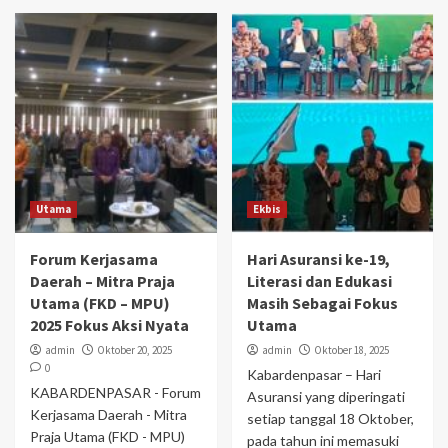
Utama
Ekbis
Forum Kerjasama
Hari Asuransi ke-19,
Daerah – Mitra Praja
Literasi dan Edukasi
Utama (FKD – MPU)
Masih Sebagai Fokus
2025 Fokus Aksi Nyata
Utama
admin
Oktober 20, 2025
admin
Oktober 18, 2025
0
Kabardenpasar – Hari
KABARDENPASAR - Forum
Asuransi yang diperingati
Kerjasama Daerah - Mitra
setiap tanggal 18 Oktober,
Praja Utama (FKD - MPU)
pada tahun ini memasuki