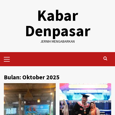
Skip
Kabar
to
content
Denpasar
JERNIH MENGABARKAN
Primary
Menu
Bulan:
Oktober 2025