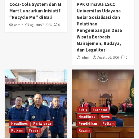
Coca-Cola System dan M
PPK Ormawa LSCC
Mart Luncurkan Inisiatif
Universitas Udayana
“Recycle Me” di Bali
Gelar Sosialisasi dan
Pelatihan
admin
Agustus 7, 2026
0
Pengembangan Desa
Wisata Berbasis
Manajemen, Budaya,
dan Legalitas
admin
Agustus 6, 2026
0
Ekbis
Ekonomi
Headlines
News
Headlines
Pariwisata
Pendidikan
Polkam
Polkam
Travel
Ragam