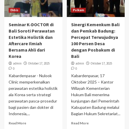
Ekbis
Polkam
Seminar K-DOCTOR di
Sinergi Kemenkum Bali
Bali Soroti Perawatan
dan Pemkab Badung:
Estetika Holistik dan
Percepat Terwujudnya
Aftercare Ilmiah
100 Persen Desa
Bersama Ahli dari
dengan Posbakum di
Korea
Bali
admin
Oktober 17, 2025
admin
Oktober 17, 2025
0
0
Kabardenpasar - Nulook
Kabardenpasar, 17
Clinic memperkenalkan
Oktober 2025 – Kantor
perawatan estetika holistik
Wilayah Kementerian
ala Korea serta strategi
Hukum Bali menerima
perawatan pasca-prosedur
kunjungan dari Pemerintah
bagi pasien dan dokter di
Kabupaten Badung melalui
Indonesia,...
Bagian Hukum Sekretariat...
Read More
Read More