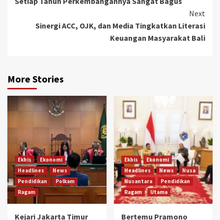
Setiap Tahun Perkembangannya Sangat Bagus
Next
Sinergi ACC, OJK, dan Media Tingkatkan Literasi
Keuangan Masyarakat Bali
More Stories
Ekbis
Ekonomi
Ekbis
Ekonomi
Headlines
News
Headlines
News
Nusa
Pendidikan
Polkam
Nusantara
Pendidikan
Ragam
Ragam
Utama
Kejari Jakarta Timur
Bertemu Pramono