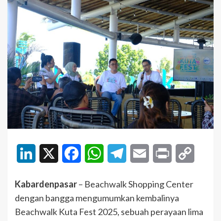
LinkedIn
X
Facebook
WhatsApp
Telegram
Email
Print
Copy
Link
Kabardenpasar
– Beachwalk Shopping Center
dengan bangga mengumumkan kembalinya
Beachwalk Kuta Fest 2025, sebuah perayaan lima