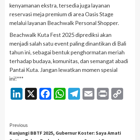
kenyamanan ekstra, tersedia juga layanan
reservasi meja premium di area Oasis Stage
melalui layanan Beachwalk Personal Shopper.
Beachwalk Kuta Fest 2025 diprediksi akan
menjadi salah satu event paling dinantikan di Bali
tahun ini, sebagai bentuk penghormatan meriah
terhadap budaya, komunitas, dan semangat abadi
Pantai Kuta. Jangan lewatkan momen spesial
ini!***
LinkedIn
X
Facebook
WhatsApp
Telegram
Email
Print
Copy
Link
Continue
Previous
Kunjungi BBTF 2025, Gubernur Koster: Saya Amati
Reading