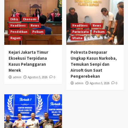
Ekbis
Ekonomi
Headlines
News
Headlines
News
Pendidikan
Polkam
Pariwisata
Polkam
Ragam
Utama
Kejari Jakarta Timur
Polresta Denpasar
Eksekusi Terpidana
Ungkap Kasus Narkoba,
Kasus Pelanggaran
Temukan Senpi dan
Merek
Airsoft Gun Saat
Pengerebekan
admin
Agustus 5, 2026
0
admin
Agustus 5, 2026
0