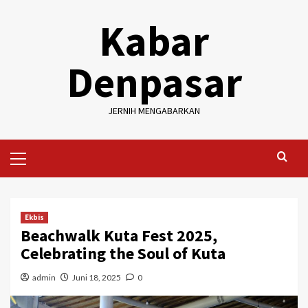
Skip
Kabar
to
content
Denpasar
JERNIH MENGABARKAN
Primary
Menu
Ekbis
Beachwalk Kuta Fest 2025,
Celebrating the Soul of Kuta
admin
Juni 18, 2025
0