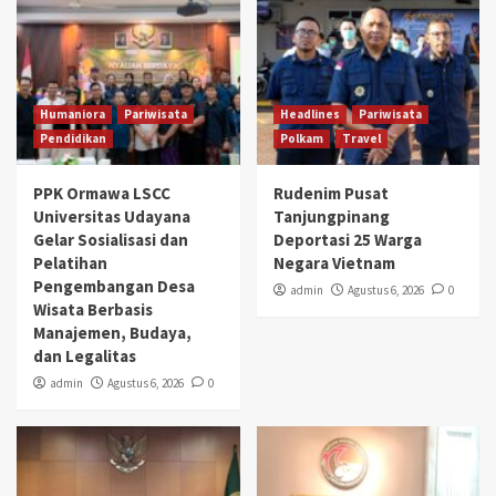
Humaniora
Pariwisata
Headlines
Pariwisata
Pendidikan
Polkam
Travel
PPK Ormawa LSCC
Rudenim Pusat
Universitas Udayana
Tanjungpinang
Gelar Sosialisasi dan
Deportasi 25 Warga
Pelatihan
Negara Vietnam
Pengembangan Desa
admin
Agustus 6, 2026
0
Wisata Berbasis
Manajemen, Budaya,
dan Legalitas
admin
Agustus 6, 2026
0