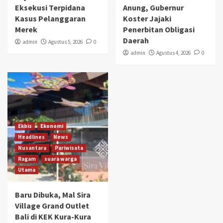
Eksekusi Terpidana
Anung, Gubernur
Kasus Pelanggaran
Koster Jajaki
Merek
Penerbitan Obligasi
Daerah
admin
Agustus 5, 2026
0
admin
Agustus 4, 2026
0
Ekbis
Ekonomi
Headlines
News
Nusantara
Pariwisata
Ragam
suara warga
Utama
Baru Dibuka, Mal Sira
Village Grand Outlet
Bali di KEK Kura-Kura