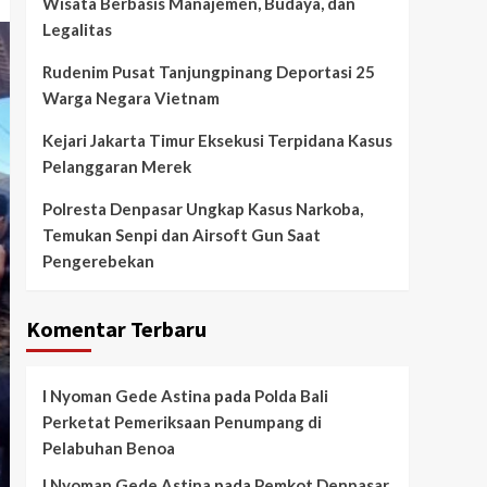
Wisata Berbasis Manajemen, Budaya, dan
Legalitas
Rudenim Pusat Tanjungpinang Deportasi 25
Warga Negara Vietnam
Kejari Jakarta Timur Eksekusi Terpidana Kasus
Pelanggaran Merek
Polresta Denpasar Ungkap Kasus Narkoba,
Temukan Senpi dan Airsoft Gun Saat
Pengerebekan
Komentar Terbaru
I Nyoman Gede Astina
pada
Polda Bali
Perketat Pemeriksaan Penumpang di
Pelabuhan Benoa
I Nyoman Gede Astina
pada
Pemkot Denpasar