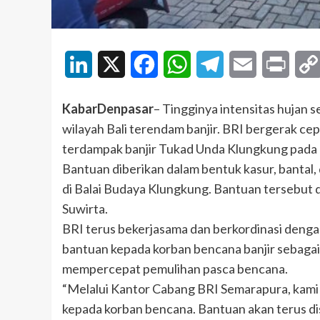
LinkedIn
X
Facebook
WhatsApp
Telegram
Email
Print
KabarDenpasar
– Tingginya intensitas hujan
wilayah Bali terendam banjir. BRI bergerak c
terdampak banjir Tukad Unda Klungkung pada
Bantuan diberikan dalam bentuk kasur, bantal
di Balai Budaya Klungkung. Bantuan tersebut 
Suwirta.
BRI terus bekerjasama dan berkordinasi denga
bantuan kepada korban bencana banjir sebaga
mempercepat pemulihan pasca bencana.
“Melalui Kantor Cabang BRI Semarapura, kami
kepada korban bencana. Bantuan akan terus di