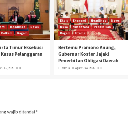
Ekbis
Ekonomi
Headlines
News
omi
Headlines
News
Nusa
Nusantara
Pendidikan
Polkam
Ragam
Ragam
Utama
karta Timur Eksekusi
Bertemu Pramono Anung,
 Kasus Pelanggaran
Gubernur Koster Jajaki
Penerbitan Obligasi Daerah
tus 5, 2026
0
admin
Agustus 4, 2026
0
ang wajib ditandai
*