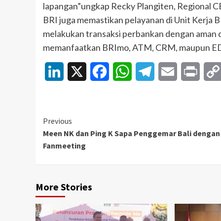
lapangan”ungkap Recky Plangiten, Regional 
BRI juga memastikan pelayanan di Unit Kerja B
melakukan transaksi perbankan dengan aman dan
memanfaatkan BRImo, ATM, CRM, maupun EDC, 
LinkedIn
X
Facebook
WhatsApp
Telegram
Email
Print
Continue
Previous
Meen NK dan Ping K Sapa Penggemar Bali dengan
Reading
Fanmeeting
More Stories