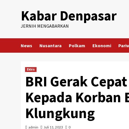
Skip
Kabar Denpasar
to
content
JERNIH MENGABARKAN
News
Nusantara
Polkam
Ekonomi
Pari
Ekbis
BRI Gerak Cepat
Kepada Korban 
Klungkung
admin
Juli 11, 2023
0