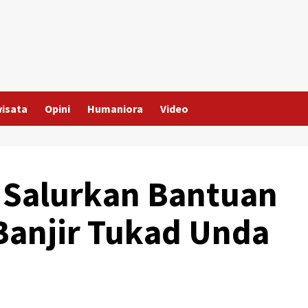
wisata
Opini
Humaniora
Video
 Salurkan Bantuan
Banjir Tukad Unda