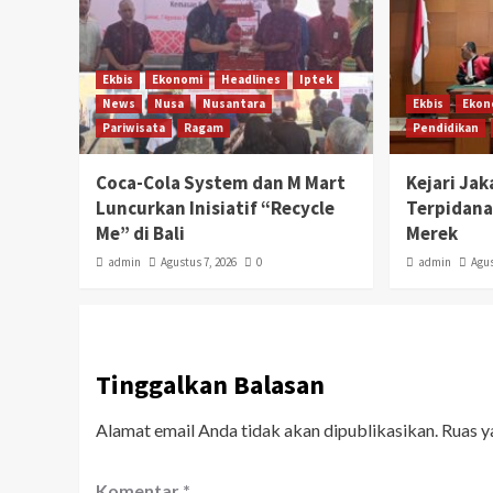
Ekbis
Ekonomi
Headlines
Iptek
News
Nusa
Nusantara
Ekbis
Ekon
Pariwisata
Ragam
Pendidikan
Coca-Cola System dan M Mart
Kejari Ja
Luncurkan Inisiatif “Recycle
Terpidana
Me” di Bali
Merek
admin
Agustus 7, 2026
0
admin
Agus
Tinggalkan Balasan
Alamat email Anda tidak akan dipublikasikan.
Ruas y
Komentar
*