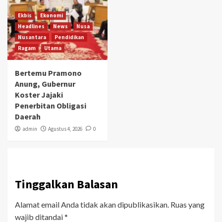
Ekbis
Ekonomi
Headlines
News
Nusa
Nusantara
Pendidikan
Ragam
Utama
Bertemu Pramono
Anung, Gubernur
Koster Jajaki
Penerbitan Obligasi
Daerah
admin
Agustus 4, 2026
0
Tinggalkan Balasan
Alamat email Anda tidak akan dipublikasikan.
Ruas yang
wajib ditandai
*