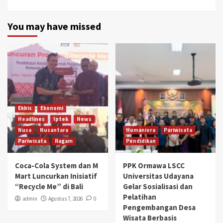
You may have missed
Ekbis
Ekonomi
Headlines
Iptek
News
Nusa
Nusantara
Humaniora
Pariwisata
Pariwisata
Ragam
Pendidikan
Coca-Cola System dan M
PPK Ormawa LSCC
Mart Luncurkan Inisiatif
Universitas Udayana
“Recycle Me” di Bali
Gelar Sosialisasi dan
Pelatihan
admin
Agustus 7, 2026
0
Pengembangan Desa
Wisata Berbasis