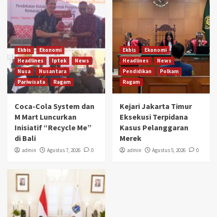
Ekbis
Ekonomi
Ekbis
Ekonomi
Headlines
Iptek
News
Headlines
News
Nusa
Nusantara
Pendidikan
Polkam
Pariwisata
Ragam
Ragam
Coca-Cola System dan
Kejari Jakarta Timur
M Mart Luncurkan
Eksekusi Terpidana
Inisiatif “Recycle Me”
Kasus Pelanggaran
di Bali
Merek
admin
Agustus 7, 2026
0
admin
Agustus 5, 2026
0