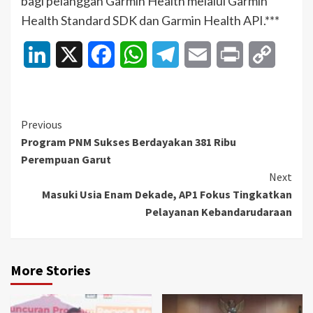
bagi pelanggan Garmin Health melalui Garmin
Health Standard SDK dan Garmin Health API.***
LinkedIn
X
Facebook
WhatsApp
Telegram
Email
Print
Copy
Link
Continue
Previous
Program PNM Sukses Berdayakan 381 Ribu
Reading
Perempuan Garut
Next
Masuki Usia Enam Dekade, AP1 Fokus Tingkatkan
Pelayanan Kebandarudaraan
More Stories