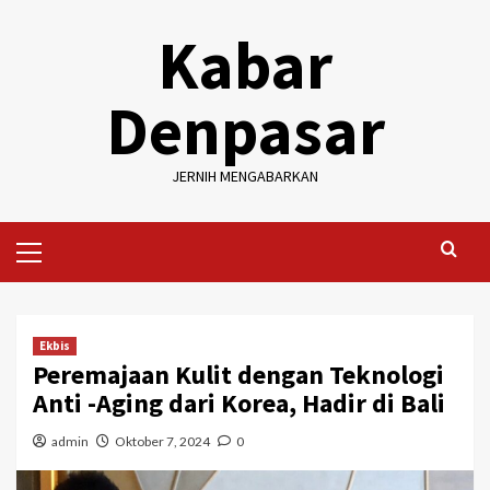
Skip
Kabar
to
content
Denpasar
JERNIH MENGABARKAN
Primary
Menu
Ekbis
Peremajaan Kulit dengan Teknologi
Anti -Aging dari Korea, Hadir di Bali
admin
Oktober 7, 2024
0