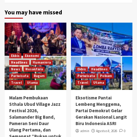
You may have missed
Ekbis
Ekonomi
Headlines
Humaniora
News
Nusantara
Ekbis
Headlines
Pariwisata
Ragam
Pariwisata
Polkam
Travel
Utama
Travel
Utama
Malam Pembukaan
Eksotisme Pantai
Sthala Ubud Village Jazz
Lembeng Menggema,
Festival 2026,
Partai Demokrat Gelar
Salamander Big Band,
Gerakan Nasional Langit
Pameran Seni Daur
Biru Indonesia ASRI
Ulang Pertama, dan
admin
Agustus 8, 2026
0
Semangat “Bukan untuk