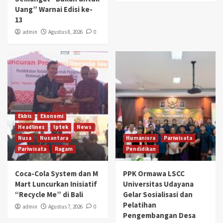
Uang” Warnai Edisi ke-
13
admin
Agustus 8, 2026
0
Ekbis
Ekonomi
Headlines
Iptek
News
Nusa
Nusantara
Humaniora
Pariwisata
Pariwisata
Ragam
Pendidikan
Coca-Cola System dan M
PPK Ormawa LSCC
Mart Luncurkan Inisiatif
Universitas Udayana
“Recycle Me” di Bali
Gelar Sosialisasi dan
Pelatihan
admin
Agustus 7, 2026
0
Pengembangan Desa