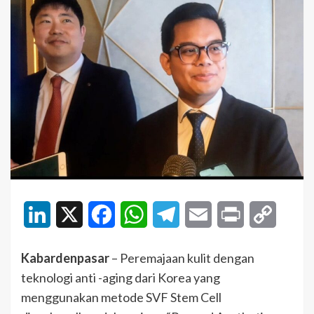
LinkedIn
X
Facebook
WhatsApp
Telegram
Email
Print
Copy
Link
Kabardenpasar
– Peremajaan kulit dengan
teknologi anti -aging dari Korea yang
menggunakan metode SVF Stem Cell