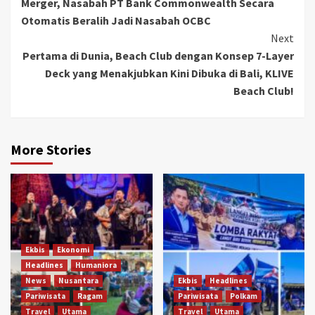
Merger, Nasabah PT Bank Commonwealth Secara
Reading
Otomatis Beralih Jadi Nasabah OCBC
Next
Pertama di Dunia, Beach Club dengan Konsep 7-Layer
Deck yang Menakjubkan Kini Dibuka di Bali, KLIVE
Beach Club!
More Stories
Ekbis
Ekonomi
Headlines
Humaniora
News
Nusantara
Ekbis
Headlines
Pariwisata
Ragam
Pariwisata
Polkam
Travel
Utama
Travel
Utama