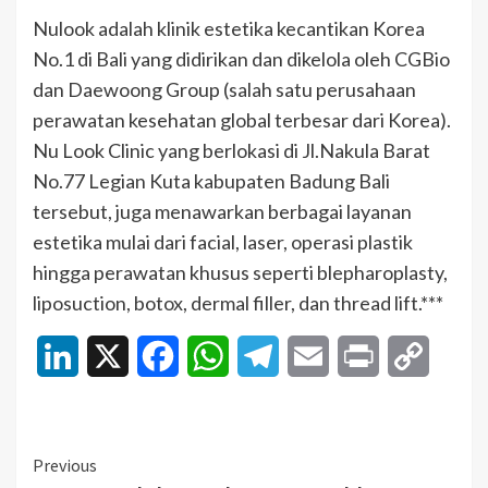
Nulook adalah klinik estetika kecantikan Korea
No.1 di Bali yang didirikan dan dikelola oleh CGBio
dan Daewoong Group (salah satu perusahaan
perawatan kesehatan global terbesar dari Korea).
Nu Look Clinic yang berlokasi di Jl.Nakula Barat
No.77 Legian Kuta kabupaten Badung Bali
tersebut, juga menawarkan berbagai layanan
estetika mulai dari facial, laser, operasi plastik
hingga perawatan khusus seperti blepharoplasty,
liposuction, botox, dermal filler, dan thread lift.***
LinkedIn
X
Facebook
WhatsApp
Telegram
Email
Print
Copy
Link
Continue
Previous