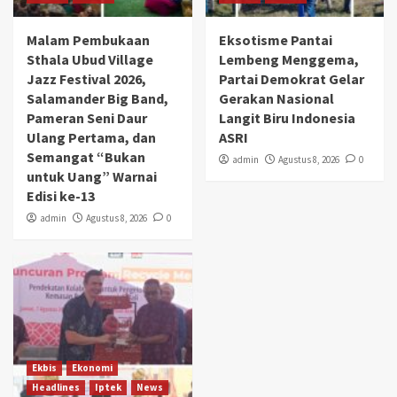
Malam Pembukaan
Eksotisme Pantai
Sthala Ubud Village
Lembeng Menggema,
Jazz Festival 2026,
Partai Demokrat Gelar
Salamander Big Band,
Gerakan Nasional
Pameran Seni Daur
Langit Biru Indonesia
Ulang Pertama, dan
ASRI
Semangat “Bukan
admin
Agustus 8, 2026
0
untuk Uang” Warnai
Edisi ke-13
admin
Agustus 8, 2026
0
Ekbis
Ekonomi
Headlines
Iptek
News