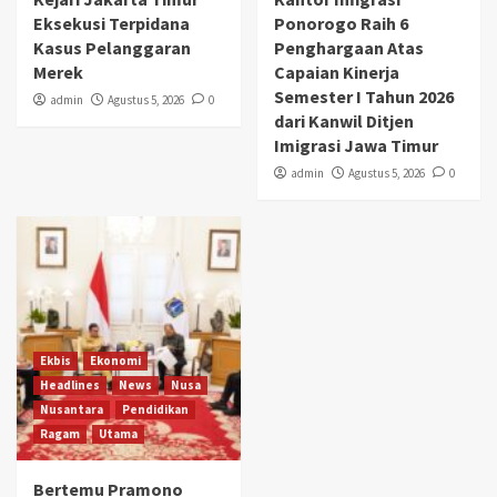
Eksekusi Terpidana
Ponorogo Raih 6
Kasus Pelanggaran
Penghargaan Atas
Merek
Capaian Kinerja
Semester I Tahun 2026
admin
Agustus 5, 2026
0
dari Kanwil Ditjen
Imigrasi Jawa Timur
admin
Agustus 5, 2026
0
Ekbis
Ekonomi
Headlines
News
Nusa
Nusantara
Pendidikan
Ragam
Utama
Bertemu Pramono