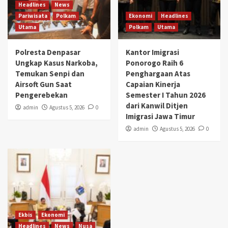
Headlines
News
Pariwisata
Polkam
Ekonomi
Headlines
Utama
Polkam
Utama
Polresta Denpasar
Kantor Imigrasi
Ungkap Kasus Narkoba,
Ponorogo Raih 6
Temukan Senpi dan
Penghargaan Atas
Airsoft Gun Saat
Capaian Kinerja
Pengerebekan
Semester I Tahun 2026
dari Kanwil Ditjen
admin
Agustus 5, 2026
0
Imigrasi Jawa Timur
admin
Agustus 5, 2026
0
Ekbis
Ekonomi
Headlines
News
Nusa