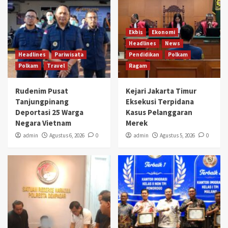
Ekbis
Ekonomi
Headlines
News
Headlines
Pariwisata
Pendidikan
Polkam
Polkam
Travel
Ragam
Rudenim Pusat
Kejari Jakarta Timur
Tanjungpinang
Eksekusi Terpidana
Deportasi 25 Warga
Kasus Pelanggaran
Negara Vietnam
Merek
admin
Agustus 6, 2026
0
admin
Agustus 5, 2026
0