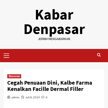
Skip
Kabar
to
content
Denpasar
JERNIH MENGABARKAN
Primary
Menu
Ekonomi
Cegah Penuaan Dini, Kalbe Farma
Kenalkan Facille Dermal Filler
admin
Juli 8, 2019
0