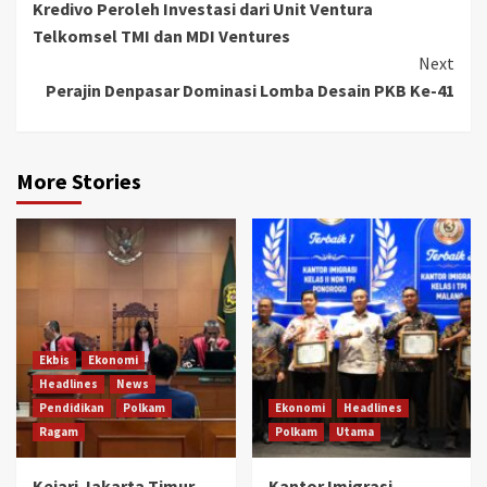
Kredivo Peroleh Investasi dari Unit Ventura
Reading
Telkomsel TMI dan MDI Ventures
Next
Perajin Denpasar Dominasi Lomba Desain PKB Ke-41
More Stories
Ekbis
Ekonomi
Headlines
News
Pendidikan
Polkam
Ekonomi
Headlines
Ragam
Polkam
Utama
Kejari Jakarta Timur
Kantor Imigrasi