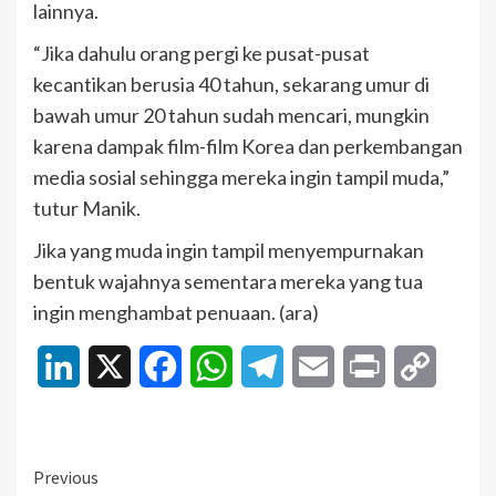
lainnya.
“Jika dahulu orang pergi ke pusat-pusat
kecantikan berusia 40 tahun, sekarang umur di
bawah umur 20 tahun sudah mencari, mungkin
karena dampak film-film Korea dan perkembangan
media sosial sehingga mereka ingin tampil muda,”
tutur Manik.
Jika yang muda ingin tampil menyempurnakan
bentuk wajahnya sementara mereka yang tua
ingin menghambat penuaan. (ara)
LinkedIn
X
Facebook
WhatsApp
Telegram
Email
Print
Copy
Link
Continue
Previous