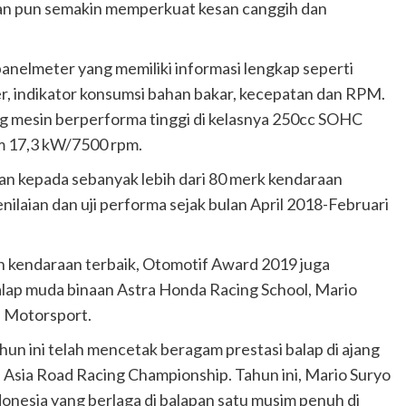
aan pun semakin memperkuat kesan canggih dan
panelmeter yang memiliki informasi lengkap seperti
er, indikator konsumsi bahan bakar, kecepatan dan RPM.
g mesin berperforma tinggi di kelasnya 250cc SOHC
m 17,3 kW/7500 rpm.
 kepada sebanyak lebih dari 80 merk kendaraan
nilaian dan uji performa sejak bulan April 2018-Februari
n kendaraan terbaik, Otomotif Award 2019 juga
ap muda binaan Astra Honda Racing School, Mario
in Motorsport.
hun ini telah mencetak beragam prestasi balap di ajang
n Asia Road Racing Championship. Tahun ini, Mario Suryo
donesia yang berlaga di balapan satu musim penuh di