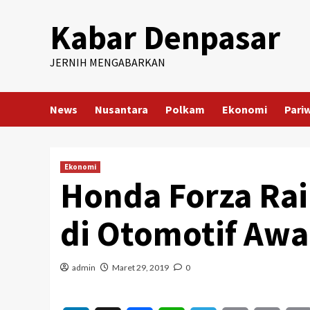
Skip
Kabar Denpasar
to
content
JERNIH MENGABARKAN
News
Nusantara
Polkam
Ekonomi
Pari
Ekonomi
Honda Forza Rai
di Otomotif Awa
admin
Maret 29, 2019
0