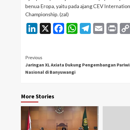
benua Eropa, yaitu pada ajang CEV Internatio
Championship. (zal)
LinkedIn
X
Facebook
WhatsApp
Telegram
Email
Print
Continue
Previous
Jaringan XL Axiata Dukung Pengembangan Pariwi
Reading
Nasional di Banyuwangi
More Stories