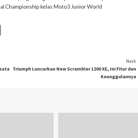
nal Championship kelas Moto3 Junior World
Copy
Link
Next
sata
Triumph Luncurkan New Scrambler 1200 XE, Ini Fitur dan
Keunggulannya