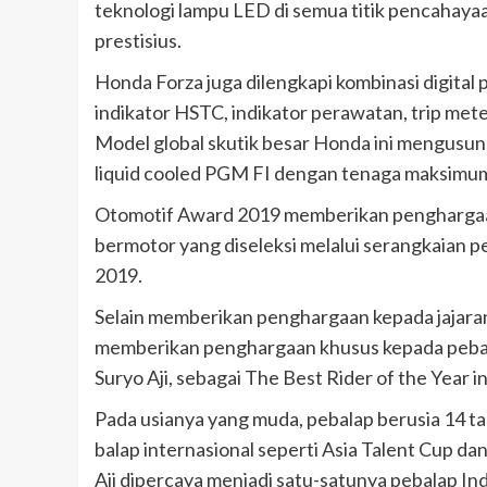
teknologi lampu LED di semua titik pencahay
prestisius.
Honda Forza juga dilengkapi kombinasi digital 
indikator HSTC, indikator perawatan, trip met
Model global skutik besar Honda ini mengusun
liquid cooled PGM FI dengan tenaga maksimu
Otomotif Award 2019 memberikan penghargaan
bermotor yang diseleksi melalui serangkaian pe
2019.
Selain memberikan penghargaan kepada jajara
memberikan penghargaan khusus kepada pebal
Suryo Aji, sebagai The Best Rider of the Year 
Pada usianya yang muda, pebalap berusia 14 ta
balap internasional seperti Asia Talent Cup da
Aji dipercaya menjadi satu-satunya pebalap In