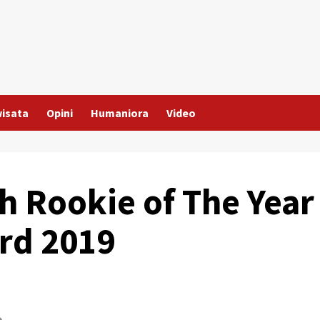
wisata
Opini
Humaniora
Video
h Rookie of The Year
rd 2019