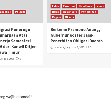
Ekbis
Ekonomi
Headlines
News
eadlines
Polkam
Nusa
Nusantara
Pendidikan
Ragam
Utama
igrasi Ponorogo
Bertemu Pramono Anung,
nghargaan Atas
Gubernur Koster Jajaki
inerja Semester I
Penerbitan Obligasi Daerah
 dari Kanwil Ditjen
admin
Agustus 4, 2026
0
Jawa Timur
ustus 5, 2026
0
ang wajib ditandai
*