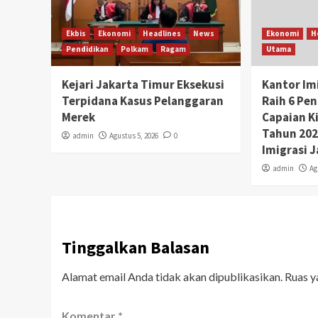
Ekbis
Ekonomi
Headlines
News
Ekonomi
H
Pendidikan
Polkam
Ragam
Utama
Kejari Jakarta Timur Eksekusi
Kantor Im
Terpidana Kasus Pelanggaran
Raih 6 Pe
Merek
Capaian K
Tahun 2026
admin
Agustus 5, 2026
0
Imigrasi 
admin
Ag
Tinggalkan Balasan
Alamat email Anda tidak akan dipublikasikan.
Ruas y
Komentar
*