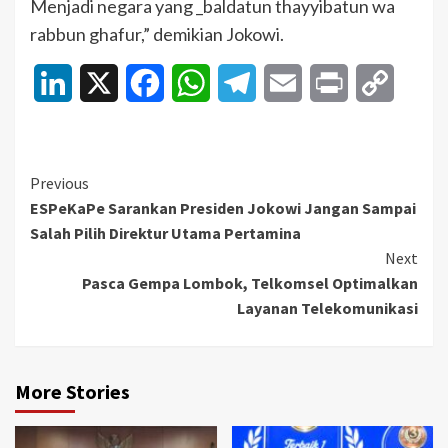
Menjadi negara yang _baldatun thayyibatun wa
rabbun ghafur,” demikian Jokowi.
LinkedIn
X
Facebook
WhatsApp
Telegram
Email
Print
Copy
Link
Continue
Previous
ESPeKaPe Sarankan Presiden Jokowi Jangan Sampai
Reading
Salah Pilih Direktur Utama Pertamina
Next
Pasca Gempa Lombok, Telkomsel Optimalkan
Layanan Telekomunikasi
More Stories