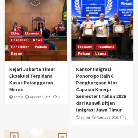
Ekbis
Ekonomi
Headlines
News
Pendidikan
Polkam
Ekonomi
Headlines
Ragam
Polkam
Utama
Kejari Jakarta Timur
Kantor Imigrasi
Eksekusi Terpidana
Ponorogo Raih 6
Kasus Pelanggaran
Penghargaan Atas
Merek
Capaian Kinerja
Semester I Tahun 2026
admin
Agustus 5, 2026
0
dari Kanwil Ditjen
Imigrasi Jawa Timur
admin
Agustus 5, 2026
0