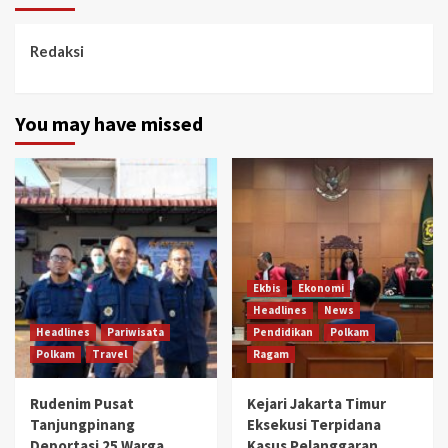
Redaksi
You may have missed
Ekbis
Ekonomi
Headlines
News
Headlines
Pariwisata
Pendidikan
Polkam
Polkam
Travel
Ragam
Rudenim Pusat
Kejari Jakarta Timur
Tanjungpinang
Eksekusi Terpidana
Deportasi 25 Warga
Kasus Pelanggaran