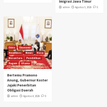
Imigrasi Jawa Timur
admin
Agustus 5, 2026
0
Ekbis
Ekonomi
Headlines
News
Nusa
Nusantara
Pendidikan
Ragam
Utama
Bertemu Pramono
Anung, Gubernur Koster
Jajaki Penerbitan
Obligasi Daerah
admin
Agustus 4, 2026
0