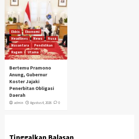
Ekbis
Ekonomi
Headlines
News
Nusa
Nusantara
Pendidikan
Ragam
Utama
Bertemu Pramono
Anung, Gubernur
Koster Jajaki
Penerbitan Obligasi
Daerah
admin
Agustus 4, 2026
0
Tinggalkan Balasan