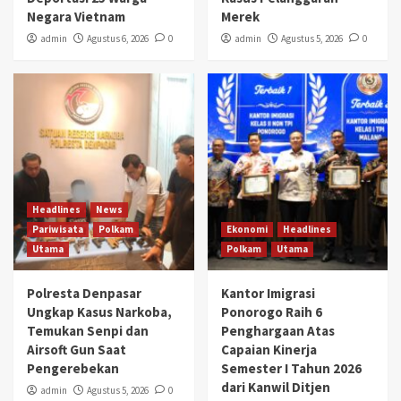
Negara Vietnam
Merek
admin
Agustus 6, 2026
0
admin
Agustus 5, 2026
0
Headlines
News
Pariwisata
Polkam
Ekonomi
Headlines
Utama
Polkam
Utama
Polresta Denpasar
Kantor Imigrasi
Ungkap Kasus Narkoba,
Ponorogo Raih 6
Temukan Senpi dan
Penghargaan Atas
Airsoft Gun Saat
Capaian Kinerja
Pengerebekan
Semester I Tahun 2026
dari Kanwil Ditjen
admin
Agustus 5, 2026
0