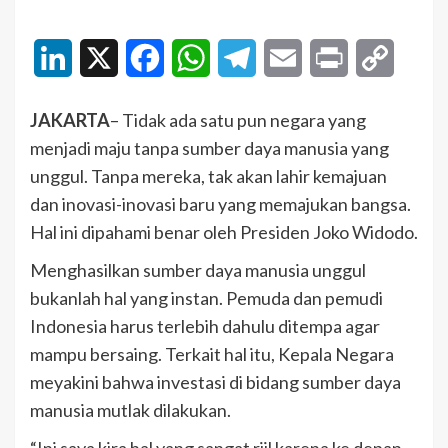
LinkedIn
X
Facebook
WhatsApp
Telegram
Email
Print
Copy
Link
JAKARTA
– Tidak ada satu pun negara yang
menjadi maju tanpa sumber daya manusia yang
unggul. Tanpa mereka, tak akan lahir kemajuan
dan inovasi-inovasi baru yang memajukan bangsa.
Hal ini dipahami benar oleh Presiden Joko Widodo.
Menghasilkan sumber daya manusia unggul
bukanlah hal yang instan. Pemuda dan pemudi
Indonesia harus terlebih dahulu ditempa agar
mampu bersaing. Terkait hal itu, Kepala Negara
meyakini bahwa investasi di bidang sumber daya
manusia mutlak dilakukan.