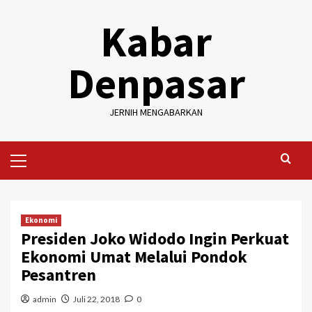
Skip
Kabar
to
content
Denpasar
JERNIH MENGABARKAN
Primary
Menu
Ekonomi
Presiden Joko Widodo Ingin Perkuat
Ekonomi Umat Melalui Pondok
Pesantren
admin
Juli 22, 2018
0