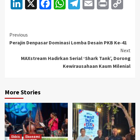
LinkedIn
X
Facebook
WhatsApp
Telegram
Email
Print
Copy
Link
Continue
Previous
Perajin Denpasar Dominasi Lomba Desain PKB Ke-41
Reading
Next
MAXstream Hadirkan Serial ‘Shark Tank’, Dorong
Kewirausahaan Kaum Milenial
More Stories
Ekbis
Ekonomi