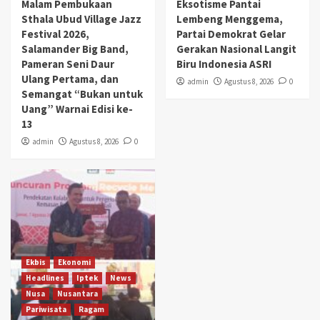
Malam Pembukaan
Eksotisme Pantai
Sthala Ubud Village Jazz
Lembeng Menggema,
Festival 2026,
Partai Demokrat Gelar
Salamander Big Band,
Gerakan Nasional Langit
Pameran Seni Daur
Biru Indonesia ASRI
Ulang Pertama, dan
admin
Agustus 8, 2026
0
Semangat “Bukan untuk
Uang” Warnai Edisi ke-
13
admin
Agustus 8, 2026
0
Ekbis
Ekonomi
Headlines
Iptek
News
Nusa
Nusantara
Pariwisata
Ragam