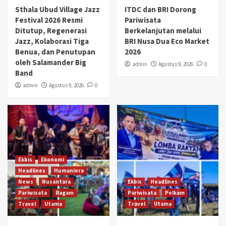
Sthala Ubud Village Jazz
ITDC dan BRI Dorong
Festival 2026 Resmi
Pariwisata
Ditutup, Regenerasi
Berkelanjutan melalui
Jazz, Kolaborasi Tiga
BRI Nusa Dua Eco Market
Benua, dan Penutupan
2026
oleh Salamander Big
admin
Agustus 9, 2026
0
Band
admin
Agustus 9, 2026
0
Ekbis
Ekonomi
Headlines
Humaniora
News
Nusantara
Ekbis
Headlines
Pariwisata
Ragam
Pariwisata
Polkam
Travel
Utama
Travel
Utama