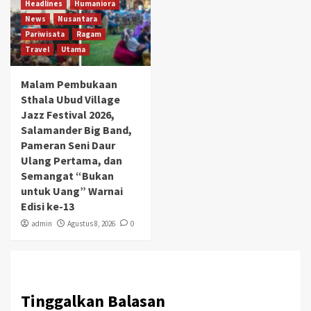
Headlines
Humaniora
News
Nusantara
Pariwisata
Ragam
Travel
Utama
Malam Pembukaan
Sthala Ubud Village
Jazz Festival 2026,
Salamander Big Band,
Pameran Seni Daur
Ulang Pertama, dan
Semangat “Bukan
untuk Uang” Warnai
Edisi ke-13
admin
Agustus 8, 2026
0
Tinggalkan Balasan