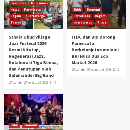
Headlines
Humaniora
News
Pariwisata
Ekbis
Ekonomi
Ragam
suara warga
Pariwisata
Ragam
Travel
suara warga
Travel
Sthala Ubud Village
ITDC dan BRI Dorong
Jazz Festival 2026
Pariwisata
Resmi Ditutup,
Berkelanjutan melalui
Regenerasi Jazz,
BRI Nusa Dua Eco
Kolaborasi Tiga Benua,
Market 2026
dan Penutupan oleh
admin
Agustus 9, 2026
0
Salamander Big Band
admin
Agustus 9, 2026
0
Ekbis
Ekonomi