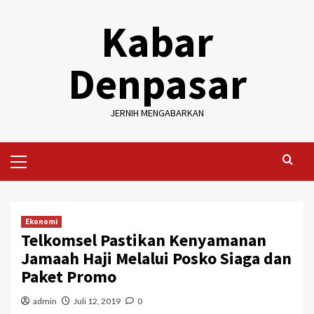
Skip
Kabar
to
content
Denpasar
JERNIH MENGABARKAN
Primary
Menu
Ekonomi
Telkomsel Pastikan Kenyamanan
Jamaah Haji Melalui Posko Siaga dan
Paket Promo
admin
Juli 12, 2019
0