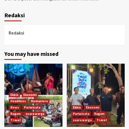
Redaksi
Redaksi
You may have missed
Ekbis
Ekonomi
Headlines
Humaniora
News
Pariwisata
Ekbis
Ekonomi
Ragam
suara warga
Pariwisata
Ragam
Travel
suara warga
Travel