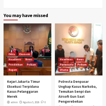
You may have missed
Ekbis
Ekonomi
Headlines
News
Headlines
News
Pendidikan
Polkam
Pariwisata
Polkam
Ragam
Utama
Kejari Jakarta Timur
Polresta Denpasar
Eksekusi Terpidana
Ungkap Kasus Narkoba,
Kasus Pelanggaran
Temukan Senpi dan
Merek
Airsoft Gun Saat
Pengerebekan
admin
Agustus 5, 2026
0