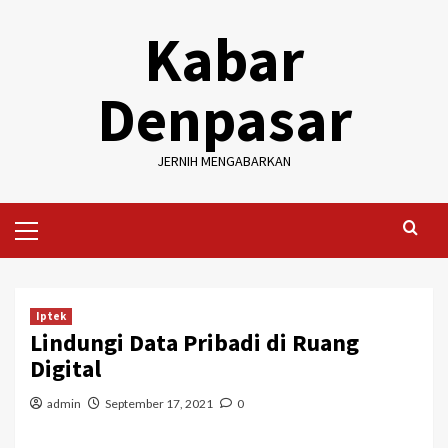
Skip
Kabar
to
content
Denpasar
JERNIH MENGABARKAN
Primary
Menu
Iptek
Lindungi Data Pribadi di Ruang
Digital
admin
September 17, 2021
0