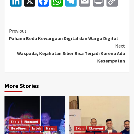
LinkedIn
X
Facebook
WhatsApp
Telegram
Email
Print
Copy
Link
Continue
Previous
Pahami Beda Kewargaan Digital dan Warga Digital
Reading
Next
Waspada, Kejahatan Siber Bisa Terjadi Karena Ada
Kesempatan
More Stories
Ekbis
Ekonomi
Headlines
Iptek
News
Ekbis
Ekonomi