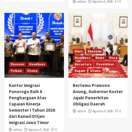
admin
Agustus 5, 2026
0
Ekbis
Ekonomi
Headlines
News
Nusa
Ekonomi
Headlines
Nusantara
Pendidikan
Polkam
Utama
Ragam
Utama
Kantor Imigrasi
Bertemu Pramono
Ponorogo Raih 6
Anung, Gubernur Koster
Penghargaan Atas
Jajaki Penerbitan
Capaian Kinerja
Obligasi Daerah
Semester I Tahun 2026
admin
Agustus 4, 2026
0
dari Kanwil Ditjen
Imigrasi Jawa Timur
admin
Agustus 5, 2026
0