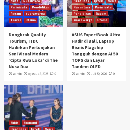
Nusa
Nusantara
Headlines
Iptek
News
Pariwisata
Pendidikan
Nusantara
Pariwisata
Ragam
suara warga
Pendidikan
Ragam
Travel
Utama
suara warga
Utama
Dongkrak Quality
ASUS ExpertBook Ultra
Tourism, ITDC
Hadir di Bali, Laptop
Hadirkan Pertunjukan
Bisnis Flagship
Seni Visual Modern
Tangguh dengan AI 50
‘Cipta Rwa Loka’ di The
TOPS dan Layar
Nusa Dua
Tandem OLED
admin
Agustus 2, 2026
0
admin
Juli 30, 2026
0
Ekbis
Ekonomi
Headlines
Iptek
News