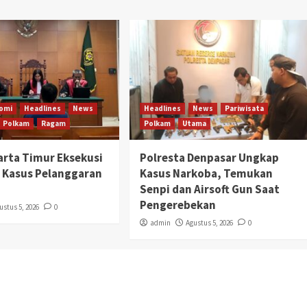
omi
Headlines
News
Headlines
News
Pariwisata
Polkam
Ragam
Polkam
Utama
karta Timur Eksekusi
Polresta Denpasar Ungkap
 Kasus Pelanggaran
Kasus Narkoba, Temukan
Senpi dan Airsoft Gun Saat
Pengerebekan
ustus 5, 2026
0
admin
Agustus 5, 2026
0