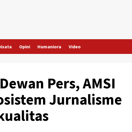
wisata
Opini
Humaniora
Video
 Dewan Pers, AMSI
osistem Jurnalisme
kualitas