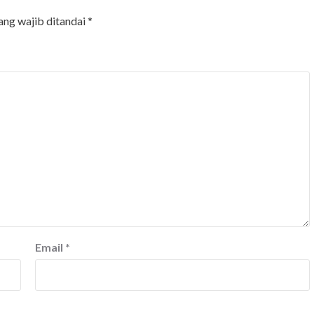
ang wajib ditandai
*
Email
*