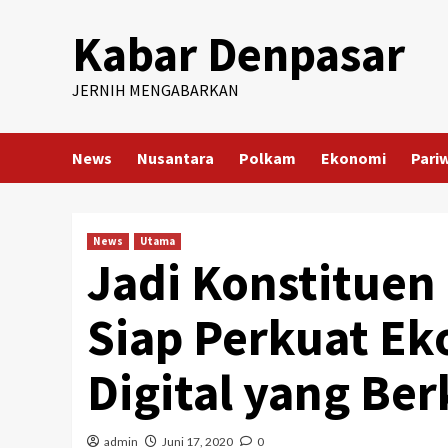
Skip
Kabar Denpasar
to
content
JERNIH MENGABARKAN
News
Nusantara
Polkam
Ekonomi
Pari
News
Utama
Jadi Konstituen
Siap Perkuat Ek
Digital yang Ber
admin
Juni 17, 2020
0