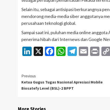
sebagai persiapan pemantauan Pilkada seren
Selain itu, sebagai antisipasi berkurangnya p
mendorong media-media siber anggotanya men
perusahaan teknologi global.
Sampai saat ini, puluhan media online anggota
penerima hibah dari Internews dan Google News
LinkedIn
X
Facebook
WhatsApp
Telegram
Email
Print
Continue
Previous
Ketua Gugus Tugas Nasional Apresiasi Mobile
Reading
Biosatefy Level (BSL)-2 BPPT
More Stories