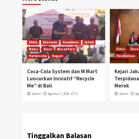
Ekbis
Ekonomi
Headlines
Iptek
News
Nusa
Nusantara
Ekbis
Ekon
Pariwisata
Ragam
Pendidikan
Coca-Cola System dan M Mart
Kejari Ja
Luncurkan Inisiatif “Recycle
Terpidana
Me” di Bali
Merek
admin
Agustus 7, 2026
0
admin
Ag
Tinggalkan Balasan