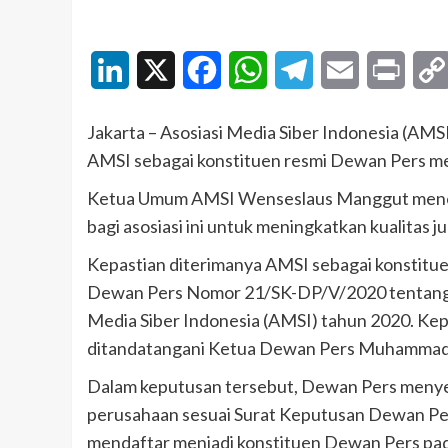
LinkedIn
X
Facebook
WhatsApp
Telegram
Email
Print
Jakarta – Asosiasi Media Siber Indonesia (A
AMSI sebagai konstituen resmi Dewan Pers mewa
Ketua Umum AMSI Wenseslaus Manggut meneg
bagi asosiasi ini untuk meningkatkan kualitas jur
Kepastian diterimanya AMSI sebagai konstitu
Dewan Pers Nomor 21/SK-DP/V/2020 tentang Ha
Media Siber Indonesia (AMSI) tahun 2020. Kep
ditandatangani Ketua Dewan Pers Muhammad
Dalam keputusan tersebut, Dewan Pers menye
perusahaan sesuai Surat Keputusan Dewan Pe
mendaftar menjadi konstituen Dewan Pers pad