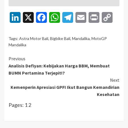
LinkedIn
X
Facebook
WhatsApp
Telegram
Email
Print
Copy
Link
Tags:
Astra Motor Bali
,
Bigbike Bali
,
Mandalika
,
MotoGP
Mandalika
Continue
Previous
Analisis Defiyan: Kebijakan Harga BBM, Membuat
Reading
BUMN Pertamina Terjepit!?
Next
Kemenperin Apresiasi GPFI Ikut Bangun Kemandirian
Kesehatan
Pages:
1
2