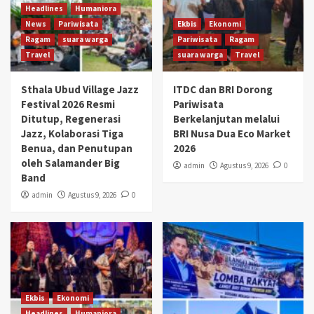
Headlines
Humaniora
News
Pariwisata
Ekbis
Ekonomi
Ragam
suara warga
Pariwisata
Ragam
Travel
suara warga
Travel
Sthala Ubud Village Jazz
ITDC dan BRI Dorong
Festival 2026 Resmi
Pariwisata
Ditutup, Regenerasi
Berkelanjutan melalui
Jazz, Kolaborasi Tiga
BRI Nusa Dua Eco Market
Benua, dan Penutupan
2026
oleh Salamander Big
admin
Agustus 9, 2026
0
Band
admin
Agustus 9, 2026
0
Ekbis
Ekonomi
Headlines
Humaniora