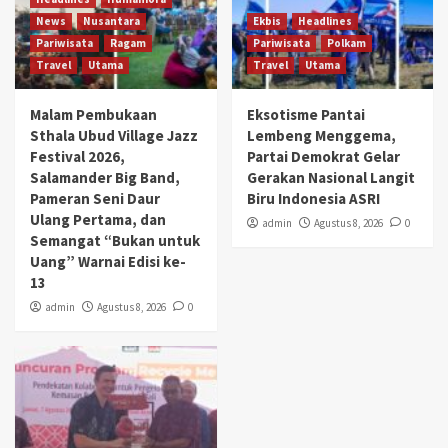
News
Nusantara
Ekbis
Headlines
Pariwisata
Ragam
Pariwisata
Polkam
Travel
Utama
Travel
Utama
Malam Pembukaan
Eksotisme Pantai
Sthala Ubud Village Jazz
Lembeng Menggema,
Festival 2026,
Partai Demokrat Gelar
Salamander Big Band,
Gerakan Nasional Langit
Pameran Seni Daur
Biru Indonesia ASRI
Ulang Pertama, dan
admin
Agustus 8, 2026
0
Semangat “Bukan untuk
Uang” Warnai Edisi ke-
13
admin
Agustus 8, 2026
0