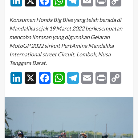
LinkedIn
X
Facebook
WhatsApp
Telegram
Email
Print
Copy
Link
Konsumen Honda Big Bike yang telah berada di
Mandalika sejak 19 Maret 2022 berkesempatan
mencoba lintasan yang digunakan Gelaran
MotoGP 2022 sirkuit PertAmina Mandalika
International street Circuit, Lombok, Nusa
Tenggara Barat.
LinkedIn
X
Facebook
WhatsApp
Telegram
Email
Print
Copy
Link