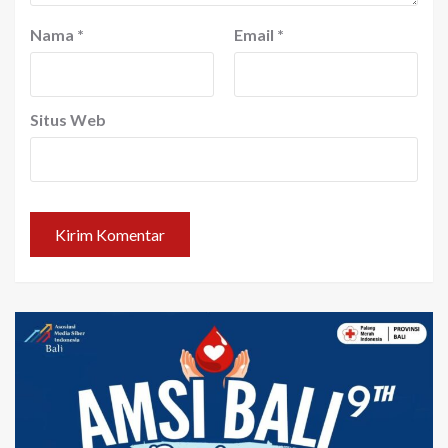
Nama
*
Email
*
Situs Web