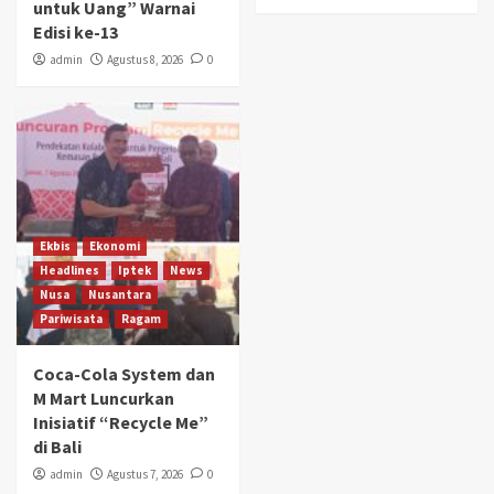
untuk Uang” Warnai
Edisi ke-13
admin
Agustus 8, 2026
0
Ekbis
Ekonomi
Headlines
Iptek
News
Nusa
Nusantara
Pariwisata
Ragam
Coca-Cola System dan
M Mart Luncurkan
Inisiatif “Recycle Me”
di Bali
admin
Agustus 7, 2026
0