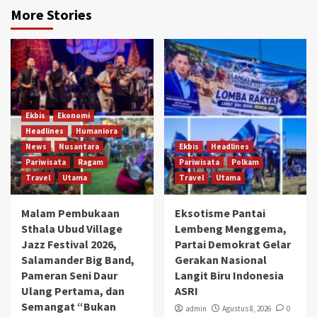
More Stories
Ekbis
Ekonomi
Headlines
Humaniora
News
Nusantara
Ekbis
Headlines
Pariwisata
Ragam
Pariwisata
Polkam
Travel
Utama
Travel
Utama
Malam Pembukaan
Eksotisme Pantai
Sthala Ubud Village
Lembeng Menggema,
Jazz Festival 2026,
Partai Demokrat Gelar
Salamander Big Band,
Gerakan Nasional
Pameran Seni Daur
Langit Biru Indonesia
Ulang Pertama, dan
ASRI
Semangat “Bukan
admin
Agustus 8, 2026
0