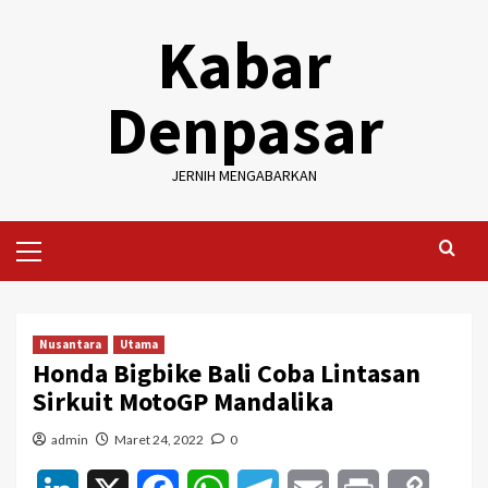
Skip
Kabar
to
content
Denpasar
JERNIH MENGABARKAN
Primary
Menu
Nusantara
Utama
Honda Bigbike Bali Coba Lintasan
Sirkuit MotoGP Mandalika
admin
Maret 24, 2022
0