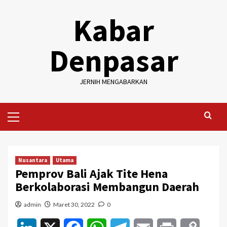
Skip
Kabar
to
content
Denpasar
JERNIH MENGABARKAN
Primary
Menu
Nusantara
Utama
Pemprov Bali Ajak Tite Hena
Berkolaborasi Membangun Daerah
admin
Maret 30, 2022
0