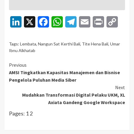
LinkedIn
X
Facebook
WhatsApp
Telegram
Email
Print
Copy
Link
Tags:
Lembata
,
Nangun Sat Kerthi Bali
,
Tite Hena Bali
,
Umar
Ibnu Alkhatab
Continue
Previous
AMSI Tingkatkan Kapasitas Manajemen dan Bisnise
Reading
Pengelola Puluhan Media Siber
Next
Mudahkan Transformasi Digital Pelaku UKM, XL
Axiata Gandeng Google Workspace
Pages:
1
2