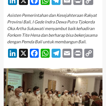
LinkedIn
X
Facebook
WhatsApp
Telegram
Email
Print
Copy
Link
Asisten Pemerintahan dan Kesejahteraan Rakyat
Provinsi Bali, I Gede Indra Dewa Putra Tjokorda
Oka Artha Sukawati menyambut baik kehadiran
Forkom Tite Hena dan berharap bisa bekerjasama
dengan Pemda Bali untuk membangun Bali.
LinkedIn
X
Facebook
WhatsApp
Telegram
Email
Print
Copy
Link