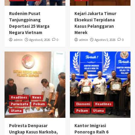
Rudenim Pusat
Kejari Jakarta Timur
Tanjungpinang
Eksekusi Terpidana
Deportasi 25 Warga
Kasus Pelanggaran
Negara Vietnam
Merek
admin
Agustus 6, 2026
0
admin
Agustus 5, 2026
0
Headlines
News
Pariwisata
Polkam
Ekonomi
Headlines
Utama
Polkam
Utama
Polresta Denpasar
Kantor Imigrasi
Ungkap Kasus Narkoba,
Ponorogo Raih 6