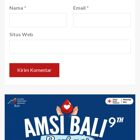
Nama
*
Email
*
Situs Web