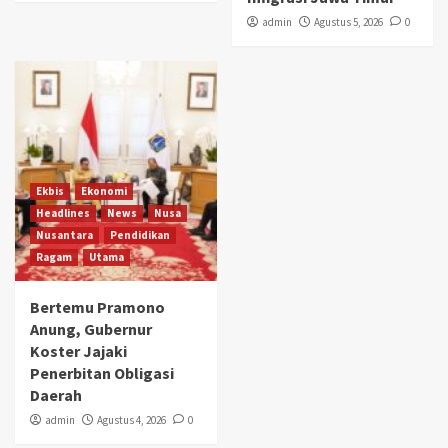
admin
Agustus 5, 2026
0
Ekbis
Ekonomi
Headlines
News
Nusa
Nusantara
Pendidikan
Ragam
Utama
Bertemu Pramono
Anung, Gubernur
Koster Jajaki
Penerbitan Obligasi
Daerah
admin
Agustus 4, 2026
0