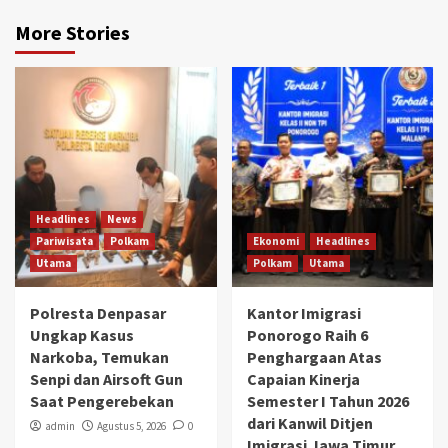
More Stories
Headlines
News
Pariwisata
Polkam
Ekonomi
Headlines
Utama
Polkam
Utama
Polresta Denpasar
Kantor Imigrasi
Ungkap Kasus
Ponorogo Raih 6
Narkoba, Temukan
Penghargaan Atas
Senpi dan Airsoft Gun
Capaian Kinerja
Saat Pengerebekan
Semester I Tahun 2026
dari Kanwil Ditjen
admin
Agustus 5, 2026
0
Imigrasi Jawa Timur