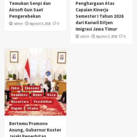
Temukan Senpi dan
Penghargaan Atas
Airsoft Gun Saat
Capaian Kinerja
Pengerebekan
Semester I Tahun 2026
dari Kanwil Ditjen
admin
Agustus 5, 2026
0
Imigrasi Jawa Timur
admin
Agustus 5, 2026
0
Ekbis
Ekonomi
Headlines
News
Nusa
Nusantara
Pendidikan
Ragam
Utama
Bertemu Pramono
Anung, Gubernur Koster
Jajaki Penerbitan