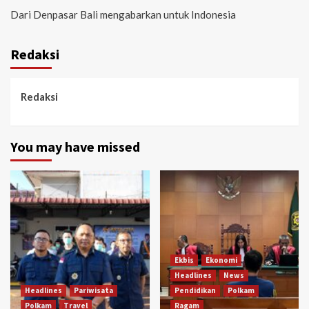
Dari Denpasar Bali mengabarkan untuk Indonesia
Redaksi
Redaksi
You may have missed
Ekbis
Ekonomi
Headlines
News
Headlines
Pariwisata
Pendidikan
Polkam
Polkam
Travel
Ragam