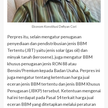
Ekonom Konstitusi Defiyan Cori
Perpres itu, selain mengatur penugasan
penyediaan dan pendistribusian jenis BBM
Tertentu (JBT) yaitu jenis solar (gas oil) dan
minyak tanah (kerosene), juga mengatur BBM
khusus penugasan jenis RON 88 atau
Bensin/Premium kepada Badan Usaha. Perpres ini
juga mengatur tentang ketentuan harga jual
eceran jenis BBM tertentu dan jenis BBM Khusus
Penugasan (JBKP) tersebut. Ketentuan mengenai
hal ini terdapat pada Pasal 14 terkait harga jual
eceran BBM yang ditetapkan melalui peraturan