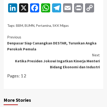
LinkedIn
X
Facebook
WhatsApp
Telegram
Email
Print
Copy
Link
Tags:
BBM
,
BUMN
,
Pertamina
,
SKK Migas
Continue
Previous
Denpasar Siap Canangkan DESTAR, Turunkan Angka
Reading
Perokok Pemula
Next
Ketika Presiden Jokowi Ingatkan Kinerja Menteri
Bidang Ekonomi dan Industri
Pages:
1
2
More Stories