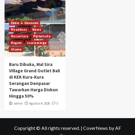
Ekbis
Ekonomi
Headlines
News
Nusantara
Pariwisata
Ragam
suara warga
Utama
Baru Dibuka, Mal Sira
Village Grand Outlet Bali
di KEK Kura-Kura
Serangan Denpasar
Tawarkan Harga Diskon
Hingga 50%
admin
Agustus 4, 2026
0
Copyright © All rights reserved.
|
CoverNews
by AF