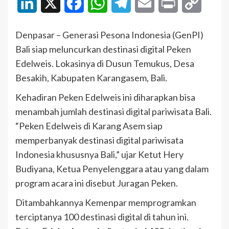
LinkedIn
X
Facebook
WhatsApp
Telegram
Email
Print
Copy
Link
Denpasar – Generasi Pesona Indonesia (GenPI)
Bali siap meluncurkan destinasi digital Peken
Edelweis. Lokasinya di Dusun Temukus, Desa
Besakih, Kabupaten Karangasem, Bali.
Kehadiran Peken Edelweis ini diharapkan bisa
menambah jumlah destinasi digital pariwisata Bali.
“Peken Edelweis di Karang Asem siap
memperbanyak destinasi digital pariwisata
Indonesia khususnya Bali,” ujar Ketut Hery
Budiyana, Ketua Penyelenggara atau yang dalam
program acara ini disebut Juragan Peken.
Ditambahkannya Kemenpar memprogramkan
terciptanya 100 destinasi digital di tahun ini.