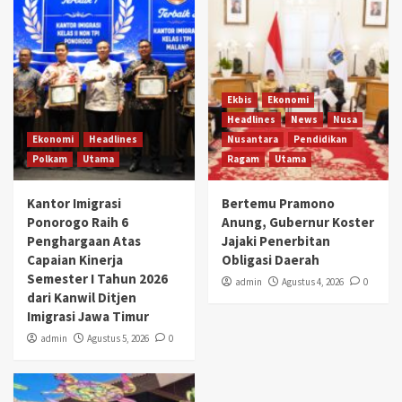
Ekbis
Ekonomi
Headlines
News
Nusa
Ekonomi
Headlines
Nusantara
Pendidikan
Polkam
Utama
Ragam
Utama
Kantor Imigrasi
Bertemu Pramono
Ponorogo Raih 6
Anung, Gubernur Koster
Penghargaan Atas
Jajaki Penerbitan
Capaian Kinerja
Obligasi Daerah
Semester I Tahun 2026
admin
Agustus 4, 2026
0
dari Kanwil Ditjen
Imigrasi Jawa Timur
admin
Agustus 5, 2026
0