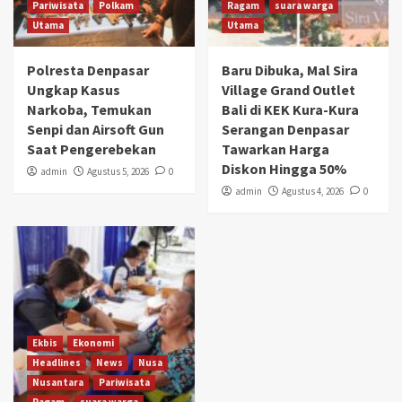
Pariwisata
Polkam
Ragam
suara warga
Utama
Utama
Polresta Denpasar
Baru Dibuka, Mal Sira
Ungkap Kasus
Village Grand Outlet
Narkoba, Temukan
Bali di KEK Kura-Kura
Senpi dan Airsoft Gun
Serangan Denpasar
Saat Pengerebekan
Tawarkan Harga
Diskon Hingga 50%
admin
Agustus 5, 2026
0
admin
Agustus 4, 2026
0
Ekbis
Ekonomi
Headlines
News
Nusa
Nusantara
Pariwisata