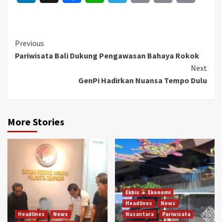
Link
Continue
Previous
Pariwisata Bali Dukung Pengawasan Bahaya Rokok
Reading
Next
GenPi Hadirkan Nuansa Tempo Dulu
More Stories
Ekbis
Ekonomi
Headlines
News
Headlines
News
Nusantara
Pariwisata