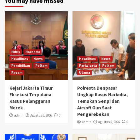
You may have missed
Ekbis
Ekonomi
Headlines
News
Headlines
News
Pendidikan
Polkam
Pariwisata
Polkam
Ragam
Utama
Kejari Jakarta Timur
Polresta Denpasar
Eksekusi Terpidana
Ungkap Kasus Narkoba,
Kasus Pelanggaran
Temukan Senpi dan
Merek
Airsoft Gun Saat
Pengerebekan
admin
Agustus 5, 2026
0
admin
Agustus 5, 2026
0