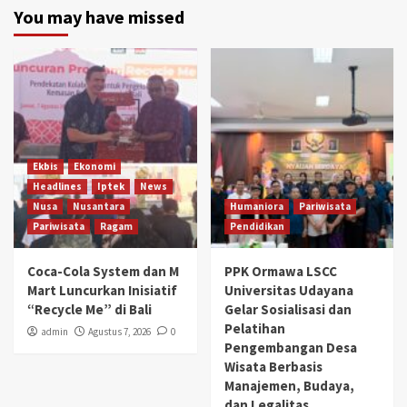
You may have missed
Ekbis
Ekonomi
Headlines
Iptek
News
Nusa
Nusantara
Humaniora
Pariwisata
Pariwisata
Ragam
Pendidikan
Coca-Cola System dan M
PPK Ormawa LSCC
Mart Luncurkan Inisiatif
Universitas Udayana
“Recycle Me” di Bali
Gelar Sosialisasi dan
Pelatihan
admin
Agustus 7, 2026
0
Pengembangan Desa
Wisata Berbasis
Manajemen, Budaya,
dan Legalitas