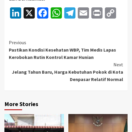
LinkedIn
X
Facebook
WhatsApp
Telegram
Email
Print
Copy
Link
Continue
Previous
Pastikan Kondisi Kesehatan WBP, Tim Medis Lapas
Reading
Kerobokan Rutin Kontrol Kamar Hunian
Next
Jelang Tahun Baru, Harga Kebutuhan Pokok di Kota
Denpasar Relatif Normal
More Stories