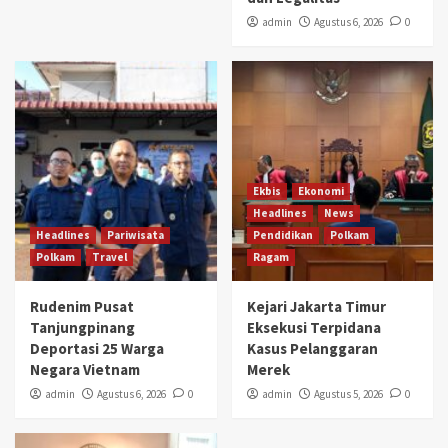
admin
Agustus 6, 2026
0
Ekbis
Ekonomi
Headlines
News
Headlines
Pariwisata
Pendidikan
Polkam
Polkam
Travel
Ragam
Rudenim Pusat
Kejari Jakarta Timur
Tanjungpinang
Eksekusi Terpidana
Deportasi 25 Warga
Kasus Pelanggaran
Negara Vietnam
Merek
admin
Agustus 6, 2026
0
admin
Agustus 5, 2026
0