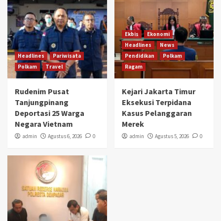
Ekbis
Ekonomi
Headlines
News
Headlines
Pariwisata
Pendidikan
Polkam
Polkam
Travel
Ragam
Rudenim Pusat
Kejari Jakarta Timur
Tanjungpinang
Eksekusi Terpidana
Deportasi 25 Warga
Kasus Pelanggaran
Negara Vietnam
Merek
admin
Agustus 6, 2026
0
admin
Agustus 5, 2026
0