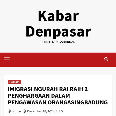
Skip
Kabar
to
content
Denpasar
JERNIH MENGABARKAN
Primary
Menu
Polkam
IMIGRASI NGURAH RAI RAIH 2
PENGHARGAAN DALAM
PENGAWASAN ORANGASINGBADUNG
admin
Desember 14, 2024
0