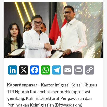
LinkedIn
X
Facebook
WhatsApp
Telegram
Email
Print
Copy
Link
Kabardenpasar
– Kantor Imigrasi Kelas I Khusus
TPI Ngurah Rai kembali menorehkanprestasi
gemilang. Kali ini, Direktorat Pengawasan dan
Penindakan Keimigrasian (DitWasdakim)