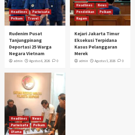
Headlines
News
Headlines
Pariwisata
Pendidikan
Polkam
Polkam
Travel
Ragam
Rudenim Pusat
Kejari Jakarta Timur
Tanjungpinang
Eksekusi Terpidana
Deportasi 25 Warga
Kasus Pelanggaran
Negara Vietnam
Merek
admin
Agustus 6, 2026
0
admin
Agustus 5, 2026
0
Headlines
News
Pariwisata
Polkam
Utama