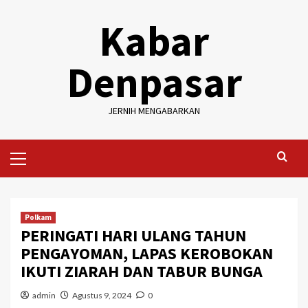
Skip
Kabar
to
content
Denpasar
JERNIH MENGABARKAN
Primary
Menu
Polkam
PERINGATI HARI ULANG TAHUN
PENGAYOMAN, LAPAS KEROBOKAN
IKUTI ZIARAH DAN TABUR BUNGA
admin
Agustus 9, 2024
0