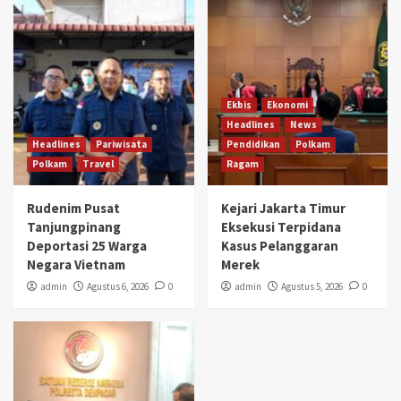
Ekbis
Ekonomi
Headlines
News
Headlines
Pariwisata
Pendidikan
Polkam
Polkam
Travel
Ragam
Rudenim Pusat
Kejari Jakarta Timur
Tanjungpinang
Eksekusi Terpidana
Deportasi 25 Warga
Kasus Pelanggaran
Negara Vietnam
Merek
admin
Agustus 6, 2026
0
admin
Agustus 5, 2026
0