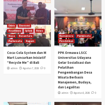
Ekbis
Ekonomi
Headlines
Iptek
News
Nusa
Nusantara
Humaniora
Pariwisata
Pariwisata
Ragam
Pendidikan
Coca-Cola System dan M
PPK Ormawa LSCC
Mart Luncurkan Inisiatif
Universitas Udayana
“Recycle Me” di Bali
Gelar Sosialisasi dan
Pelatihan
admin
Agustus 7, 2026
0
Pengembangan Desa
Wisata Berbasis
Manajemen, Budaya,
dan Legalitas
admin
Agustus 6, 2026
0