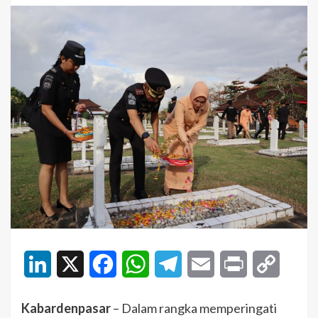
LinkedIn
X
Facebook
WhatsApp
Telegram
Email
Print
Copy
Link
Kabardenpasar
– Dalam rangka memperingati