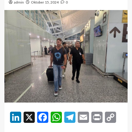
admin
Oktober 15, 2024
0
LinkedIn
X
Facebook
WhatsApp
Telegram
Email
Print
Copy
Link