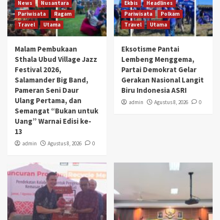
News
Nusantara
Ekbis
Headlines
Pariwisata
Ragam
Pariwisata
Polkam
Travel
Utama
Travel
Utama
Malam Pembukaan
Eksotisme Pantai
Sthala Ubud Village Jazz
Lembeng Menggema,
Festival 2026,
Partai Demokrat Gelar
Salamander Big Band,
Gerakan Nasional Langit
Pameran Seni Daur
Biru Indonesia ASRI
Ulang Pertama, dan
admin
Agustus 8, 2026
0
Semangat “Bukan untuk
Uang” Warnai Edisi ke-
13
admin
Agustus 8, 2026
0