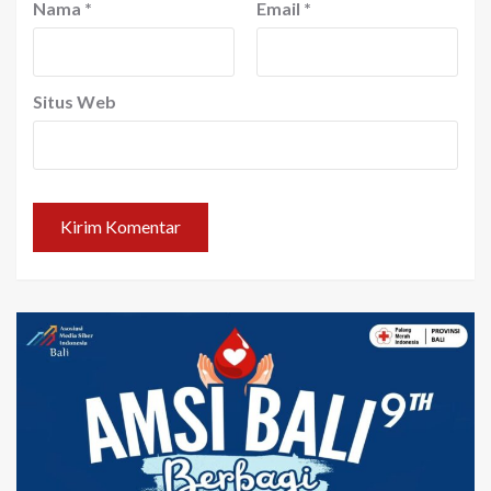
Nama
*
Email
*
Situs Web