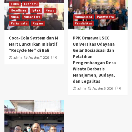
Ekbis
Ekonomi
Headlines
Iptek
News
Nusa
Nusantara
Humaniora
Pariwisata
Pariwisata
Ragam
Pendidikan
Coca-Cola System dan M
PPK Ormawa LSCC
Mart Luncurkan Inisiatif
Universitas Udayana
“Recycle Me” di Bali
Gelar Sosialisasi dan
Pelatihan
admin
Agustus 7, 2026
0
Pengembangan Desa
Wisata Berbasis
Manajemen, Budaya,
dan Legalitas
admin
Agustus 6, 2026
0