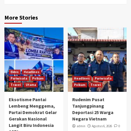
More Stories
Ekbis
Headlines
Pariwisata
Polkam
Headlines
Pariwisata
Travel
Utama
Polkam
Travel
Eksotisme Pantai
Rudenim Pusat
Lembeng Menggema,
Tanjungpinang
Partai Demokrat Gelar
Deportasi 25 Warga
Gerakan Nasional
Negara Vietnam
Langit Biru Indonesia
admin
Agustus 6, 2026
0