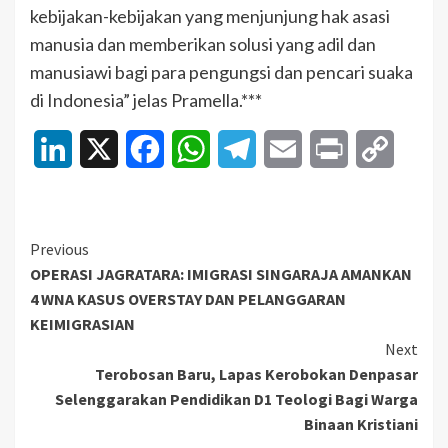
kebijakan-kebijakan yang menjunjung hak asasi
manusia dan memberikan solusi yang adil dan
manusiawi bagi para pengungsi dan pencari suaka
di Indonesia” jelas Pramella.***
LinkedIn
X
Facebook
WhatsApp
Telegram
Email
Print
Copy
Link
Continue
Previous
OPERASI JAGRATARA: IMIGRASI SINGARAJA AMANKAN
Reading
4 WNA KASUS OVERSTAY DAN PELANGGARAN
KEIMIGRASIAN
Next
Terobosan Baru, Lapas Kerobokan Denpasar
Selenggarakan Pendidikan D1 Teologi Bagi Warga
Binaan Kristiani