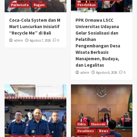
Pariwisata
Ragam
Pendidikan
Coca-Cola System dan M
PPK Ormawa LSCC
Mart Luncurkan Inisiatif
Universitas Udayana
“Recycle Me” di Bali
Gelar Sosialisasi dan
Pelatihan
admin
Agustus 7, 2026
0
Pengembangan Desa
Wisata Berbasis
Manajemen, Budaya,
dan Legalitas
admin
Agustus 6, 2026
0
Ekbis
Ekonomi
Headlines
News