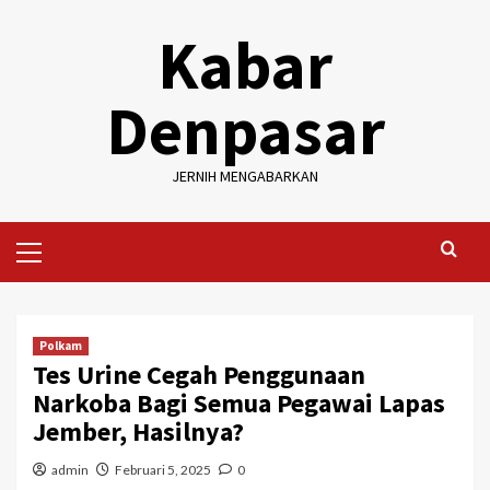
Skip
Kabar
to
content
Denpasar
JERNIH MENGABARKAN
Primary
Menu
Polkam
Tes Urine Cegah Penggunaan
Narkoba Bagi Semua Pegawai Lapas
Jember, Hasilnya?
admin
Februari 5, 2025
0