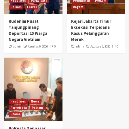
Headlines
Pariwisata
Pendidikan
Polkam
Polkam
Travel
Ragam
Rudenim Pusat
Kejari Jakarta Timur
Tanjungpinang
Eksekusi Terpidana
Deportasi 25 Warga
Kasus Pelanggaran
Negara Vietnam
Merek
admin
Agustus 6, 2026
0
admin
Agustus 5, 2026
0
Headlines
News
Pariwisata
Polkam
Utama
Polresta Denpasar