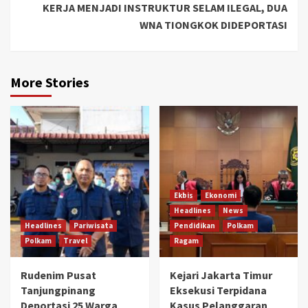
KERJA MENJADI INSTRUKTUR SELAM ILEGAL, DUA
WNA TIONGKOK DIDEPORTASI
More Stories
Ekbis
Ekonomi
Headlines
News
Headlines
Pariwisata
Pendidikan
Polkam
Polkam
Travel
Ragam
Rudenim Pusat
Kejari Jakarta Timur
Tanjungpinang
Eksekusi Terpidana
Deportasi 25 Warga
Kasus Pelanggaran