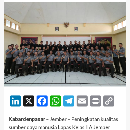
LinkedIn
X
Facebook
WhatsApp
Telegram
Email
Print
Copy
Link
Kabardenpasar
– Jember – Peningkatan kualitas
sumber daya manusia Lapas Kelas IIA Jember