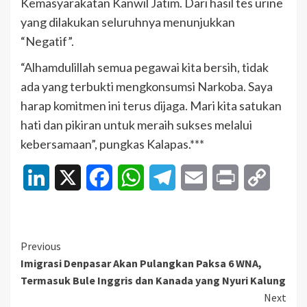
Kemasyarakatan Kanwil Jatim. Dari hasil tes urine
yang dilakukan seluruhnya menunjukkan
“Negatif”.
“Alhamdulillah semua pegawai kita bersih, tidak
ada yang terbukti mengkonsumsi Narkoba. Saya
harap komitmen ini terus dijaga. Mari kita satukan
hati dan pikiran untuk meraih sukses melalui
kebersamaan”, pungkas Kalapas.***
LinkedIn
X
Facebook
WhatsApp
Telegram
Email
Print
Copy
Link
Continue
Previous
Imigrasi Denpasar Akan Pulangkan Paksa 6 WNA,
Reading
Termasuk Bule Inggris dan Kanada yang Nyuri Kalung
Next