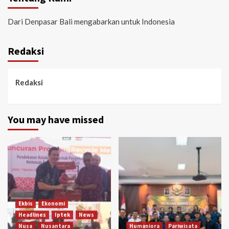
Dari Denpasar Bali mengabarkan untuk Indonesia
Redaksi
Redaksi
You may have missed
Ekbis
Ekonomi
Headlines
Iptek
News
Nusa
Nusantara
Humaniora
Pariwisata