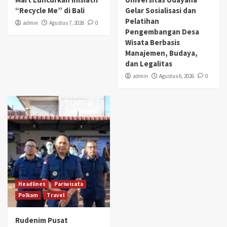
“Recycle Me” di Bali
Gelar Sosialisasi dan
Pelatihan
admin
Agustus 7, 2026
0
Pengembangan Desa
Wisata Berbasis
Manajemen, Budaya,
dan Legalitas
admin
Agustus 6, 2026
0
Headlines
Pariwisata
Polkam
Travel
Rudenim Pusat