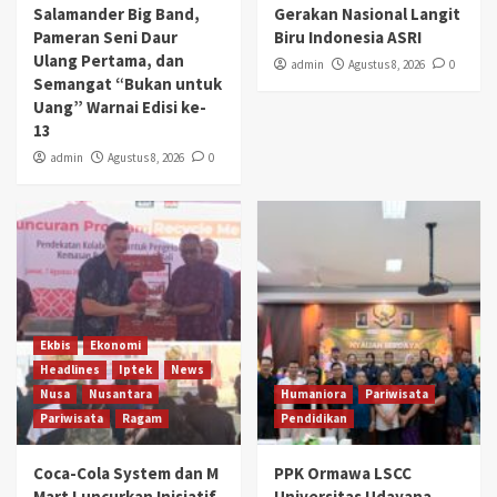
Salamander Big Band,
Gerakan Nasional Langit
Pameran Seni Daur
Biru Indonesia ASRI
Ulang Pertama, dan
admin
Agustus 8, 2026
0
Semangat “Bukan untuk
Uang” Warnai Edisi ke-
13
admin
Agustus 8, 2026
0
Ekbis
Ekonomi
Headlines
Iptek
News
Nusa
Nusantara
Humaniora
Pariwisata
Pariwisata
Ragam
Pendidikan
Coca-Cola System dan M
PPK Ormawa LSCC
Mart Luncurkan Inisiatif
Universitas Udayana