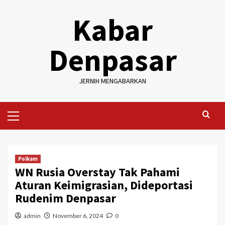
Skip
Kabar
to
content
Denpasar
JERNIH MENGABARKAN
Primary
Menu
Polkam
WN Rusia Overstay Tak Pahami
Aturan Keimigrasian, Dideportasi
Rudenim Denpasar
admin
November 6, 2024
0