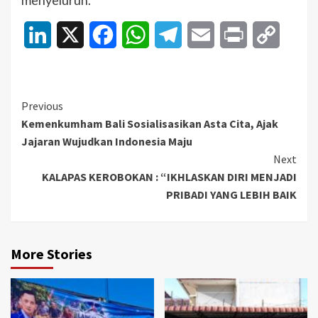
LinkedIn
X
Facebook
WhatsApp
Telegram
Email
Print
Copy
Link
Continue
Previous
Kemenkumham Bali Sosialisasikan Asta Cita, Ajak
Reading
Jajaran Wujudkan Indonesia Maju
Next
KALAPAS KEROBOKAN : “IKHLASKAN DIRI MENJADI
PRIBADI YANG LEBIH BAIK
More Stories