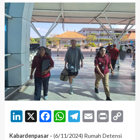
LinkedIn
X
Facebook
WhatsApp
Telegram
Email
Print
Copy
Link
Kabardenpasar
– (6/11/2024) Rumah Detensi