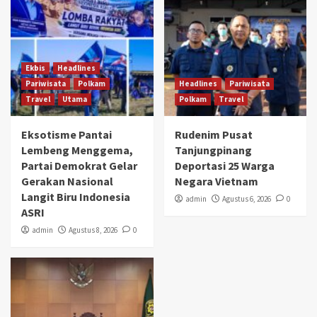
Ekbis
Headlines
Pariwisata
Polkam
Headlines
Pariwisata
Travel
Utama
Polkam
Travel
Eksotisme Pantai
Rudenim Pusat
Lembeng Menggema,
Tanjungpinang
Partai Demokrat Gelar
Deportasi 25 Warga
Gerakan Nasional
Negara Vietnam
Langit Biru Indonesia
admin
Agustus 6, 2026
0
ASRI
admin
Agustus 8, 2026
0