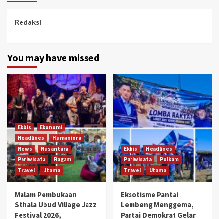
Redaksi
You may have missed
Ekbis
Ekonomi
Headlines
Humaniora
News
Nusantara
Ekbis
Headlines
Pariwisata
Ragam
Pariwisata
Polkam
Travel
Utama
Travel
Utama
Malam Pembukaan
Eksotisme Pantai
Sthala Ubud Village Jazz
Lembeng Menggema,
Festival 2026,
Partai Demokrat Gelar