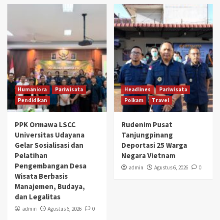
Humaniora
Pariwisata
Headlines
Pariwisata
Pendidikan
Polkam
Travel
PPK Ormawa LSCC
Rudenim Pusat
Universitas Udayana
Tanjungpinang
Gelar Sosialisasi dan
Deportasi 25 Warga
Pelatihan
Negara Vietnam
Pengembangan Desa
admin
Agustus 6, 2026
0
Wisata Berbasis
Manajemen, Budaya,
dan Legalitas
admin
Agustus 6, 2026
0