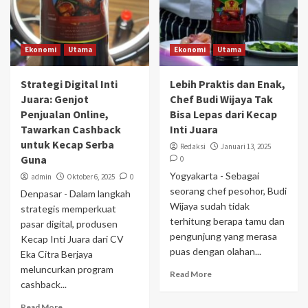
Ekonomi
Utama
Ekonomi
Utama
Strategi Digital Inti
Lebih Praktis dan Enak,
Juara: Genjot
Chef Budi Wijaya Tak
Penjualan Online,
Bisa Lepas dari Kecap
Tawarkan Cashback
Inti Juara
untuk Kecap Serba
Redaksi
Januari 13, 2025
Guna
0
Yogyakarta - Sebagai
admin
Oktober 6, 2025
0
seorang chef pesohor, Budi
Denpasar - Dalam langkah
Wijaya sudah tidak
strategis memperkuat
terhitung berapa tamu dan
pasar digital, produsen
pengunjung yang merasa
Kecap Inti Juara dari CV
puas dengan olahan...
Eka Citra Berjaya
meluncurkan program
Read More
cashback...
Read More