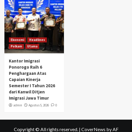
Ekonomi
Headlines
Polkam
Utama
Kantor Imigrasi
Ponorogo Raih 6
Penghargaan Atas
Capaian Kinerja
Semester I Tahun 2026
dari Kanwil Ditjen
Imigrasi Jawa Timur
admin
Agustus 5, 2026
0
Copyright © All rights reserved.
|
CoverNews
by AF