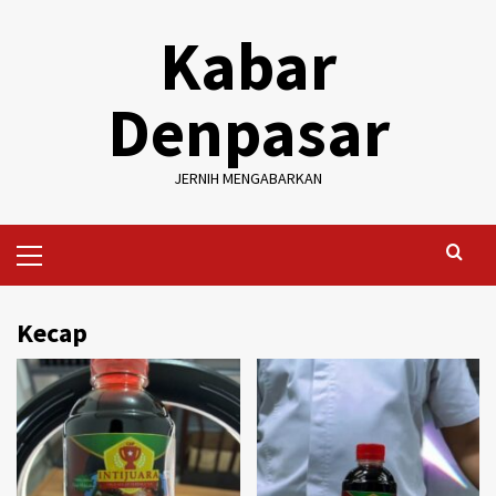
Skip
Kabar
to
content
Denpasar
JERNIH MENGABARKAN
Primary
Menu
Kecap