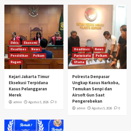
Ekbis
Ekonomi
Headlines
News
Headlines
News
Pendidikan
Polkam
Pariwisata
Polkam
Ragam
Utama
Kejari Jakarta Timur
Polresta Denpasar
Eksekusi Terpidana
Ungkap Kasus Narkoba,
Kasus Pelanggaran
Temukan Senpi dan
Merek
Airsoft Gun Saat
Pengerebekan
admin
Agustus 5, 2026
0
admin
Agustus 5, 2026
0