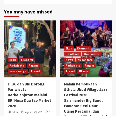
You may have missed
Ekbis
Ekonomi
Headlines
Humaniora
Ekbis
Ekonomi
News
Nusantara
Pariwisata
Ragam
Pariwisata
Ragam
suara warga
Travel
Travel
Utama
ITDC dan BRI Dorong
Malam Pembukaan
Pariwisata
Sthala Ubud Village Jazz
Berkelanjutan melalui
Festival 2026,
BRI Nusa Dua Eco Market
Salamander Big Band,
2026
Pameran Seni Daur
Ulang Pertama, dan
admin
Agustus 9, 2026
0