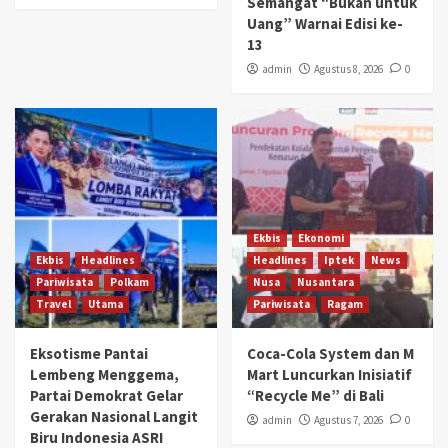
Semangat “Bukan untuk
Uang” Warnai Edisi ke-
13
admin
Agustus 8, 2026
0
Ekbis
Ekonomi
Ekbis
Headlines
Headlines
Iptek
News
Pariwisata
Polkam
Nusa
Nusantara
Travel
Utama
Pariwisata
Ragam
Eksotisme Pantai
Coca-Cola System dan M
Lembeng Menggema,
Mart Luncurkan Inisiatif
Partai Demokrat Gelar
“Recycle Me” di Bali
Gerakan Nasional Langit
admin
Agustus 7, 2026
0
Biru Indonesia ASRI