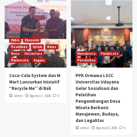
Ekbis
Ekonomi
Headlines
Iptek
News
Nusa
Nusantara
Humaniora
Pariwisata
Pariwisata
Ragam
Pendidikan
Coca-Cola System dan M
PPK Ormawa LSCC
Mart Luncurkan Inisiatif
Universitas Udayana
“Recycle Me” di Bali
Gelar Sosialisasi dan
Pelatihan
admin
Agustus 7, 2026
0
Pengembangan Desa
Wisata Berbasis
Manajemen, Budaya,
dan Legalitas
admin
Agustus 6, 2026
0