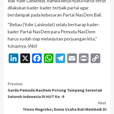
Bali Yulie Laiskodat, bahwa kerja nyata harus terus
dilakukan kader-kader terbaik partai agar
berdampak pada kebesaran Partai NasDem Bali.
“Beliau (Yulie Laiskodat) selalu berharap kader-
kader Partai NasDem para Pemuda NasDem
harus sudah siap melanjutan perjuangan kita,”
tutupnya. (Abi)
LinkedIn
X
Facebook
WhatsApp
Telegram
Email
Print
Copy
Link
Continue
Previous
Garda Pemuda NasDem Potong Tumpeng Serentak
Reading
Seluruh Indonesia Di HUT Ke -9
Next
Trisno Nugroho; Dunia Usaha Bali Membaik Di