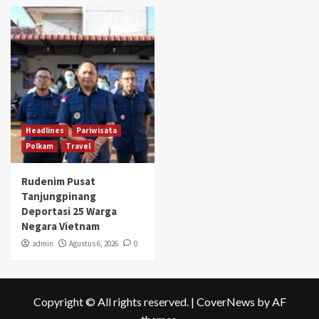
Headlines
Pariwisata
Polkam
Travel
Rudenim Pusat
Tanjungpinang
Deportasi 25 Warga
Negara Vietnam
admin
Agustus 6, 2026
0
Copyright © All rights reserved.
|
CoverNews
by AF