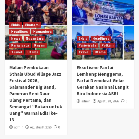
Ekbis
Ekonomi
Headlines
Humaniora
News
Nusantara
Ekbis
Headlines
Pariwisata
Ragam
Pariwisata
Polkam
Travel
Utama
Travel
Utama
Malam Pembukaan
Eksotisme Pantai
Sthala Ubud Village Jazz
Lembeng Menggema,
Festival 2026,
Partai Demokrat Gelar
Salamander Big Band,
Gerakan Nasional Langit
Pameran Seni Daur
Biru Indonesia ASRI
Ulang Pertama, dan
admin
Agustus 8, 2026
0
Semangat “Bukan untuk
Uang” Warnai Edisi ke-
13
admin
Agustus 8, 2026
0