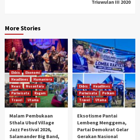
Triuwulan III 2020
More Stories
Ekbis
Ekonomi
Headlines
Humaniora
News
Nusantara
Ekbis
Headlines
Pariwisata
Ragam
Pariwisata
Polkam
Travel
Utama
Travel
Utama
Malam Pembukaan
Eksotisme Pantai
Sthala Ubud Village
Lembeng Menggema,
Jazz Festival 2026,
Partai Demokrat Gelar
Salamander Big Band,
Gerakan Nasional