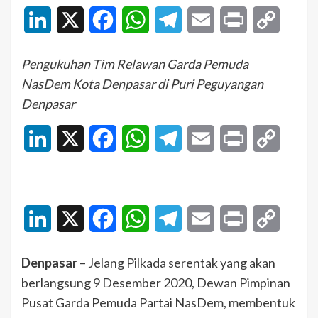
LinkedIn
X
Facebook
WhatsApp
Telegram
Email
Print
Copy
Link
Pengukuhan Tim Relawan Garda Pemuda
NasDem Kota Denpasar di Puri Peguyangan
Denpasar
LinkedIn
X
Facebook
WhatsApp
Telegram
Email
Print
Copy
Link
LinkedIn
X
Facebook
WhatsApp
Telegram
Email
Print
Copy
Link
Denpasar
– Jelang Pilkada serentak yang akan
berlangsung 9 Desember 2020, Dewan Pimpinan
Pusat Garda Pemuda Partai NasDem, membentuk