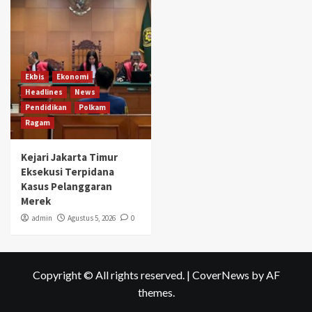
Ekbis
Ekonomi
Headlines
News
Pendidikan
Polkam
Ragam
Kejari Jakarta Timur
Eksekusi Terpidana
Kasus Pelanggaran
Merek
admin
Agustus 5, 2026
0
Copyright © All rights reserved.
|
CoverNews
by AF
themes.