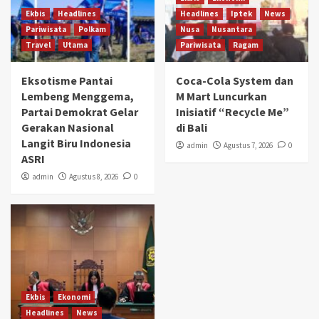
Ekbis
Headlines
Headlines
Iptek
News
Pariwisata
Polkam
Nusa
Nusantara
Travel
Utama
Pariwisata
Ragam
Eksotisme Pantai
Coca-Cola System dan
Lembeng Menggema,
M Mart Luncurkan
Partai Demokrat Gelar
Inisiatif “Recycle Me”
Gerakan Nasional
di Bali
Langit Biru Indonesia
admin
Agustus 7, 2026
0
ASRI
admin
Agustus 8, 2026
0
Ekbis
Ekonomi
Headlines
News