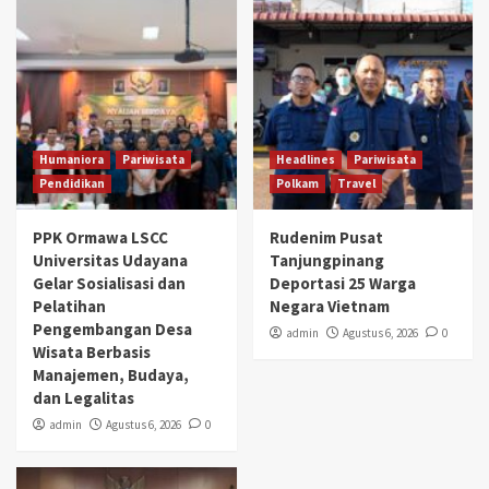
Humaniora
Pariwisata
Headlines
Pariwisata
Pendidikan
Polkam
Travel
PPK Ormawa LSCC
Rudenim Pusat
Universitas Udayana
Tanjungpinang
Gelar Sosialisasi dan
Deportasi 25 Warga
Pelatihan
Negara Vietnam
Pengembangan Desa
admin
Agustus 6, 2026
0
Wisata Berbasis
Manajemen, Budaya,
dan Legalitas
admin
Agustus 6, 2026
0