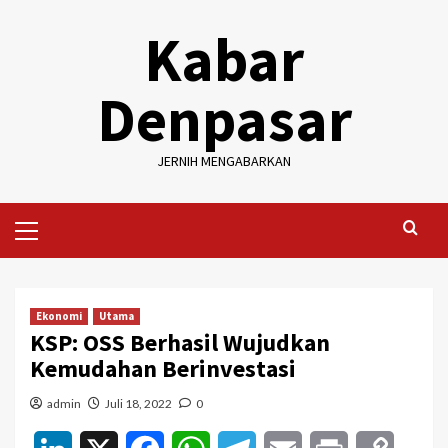
Skip
Kabar
to
content
Denpasar
JERNIH MENGABARKAN
Primary
Menu
Ekonomi
Utama
KSP: OSS Berhasil Wujudkan
Kemudahan Berinvestasi
admin
Juli 18, 2022
0