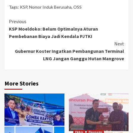
Tags:
KSP
,
Nomor Induk Berusaha
,
OSS
Continue
Previous
KSP Moeldoko: Belum Optimalnya Aturan
Reading
Pembebanan Biaya Jadi Kendala PJTKI
Next
Gubernur Koster Ingatkan Pembangunan Terminal
LNG Jangan Ganggu Hutan Mangrove
More Stories
Ekbis
Ekonomi