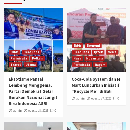
Ekbis
Ekonomi
Ekbis
Headlines
Headlines
Iptek
News
Pariwisata
Polkam
Nusa
Nusantara
Travel
Utama
Pariwisata
Ragam
Eksotisme Pantai
Coca-Cola System dan M
Lembeng Menggema,
Mart Luncurkan Inisiatif
Partai Demokrat Gelar
“Recycle Me” di Bali
Gerakan Nasional Langit
admin
Agustus 7, 2026
0
Biru Indonesia ASRI
admin
Agustus 8, 2026
0