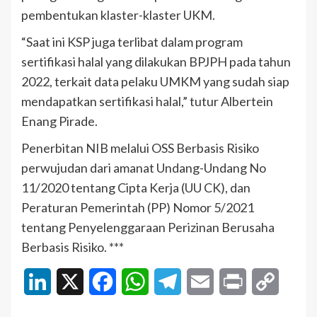
pembentukan klaster-klaster UKM.
“Saat ini KSP juga terlibat dalam program
sertifikasi halal yang dilakukan BPJPH pada tahun
2022, terkait data pelaku UMKM yang sudah siap
mendapatkan sertifikasi halal,” tutur Albertein
Enang Pirade.
Penerbitan NIB melalui OSS Berbasis Risiko
perwujudan dari amanat Undang-Undang No
11/2020 tentang Cipta Kerja (UU CK), dan
Peraturan Pemerintah (PP) Nomor 5/2021
tentang Penyelenggaraan Perizinan Berusaha
Berbasis Risiko. ***
LinkedIn
X
Facebook
WhatsApp
Telegram
Email
Print
Copy
Link