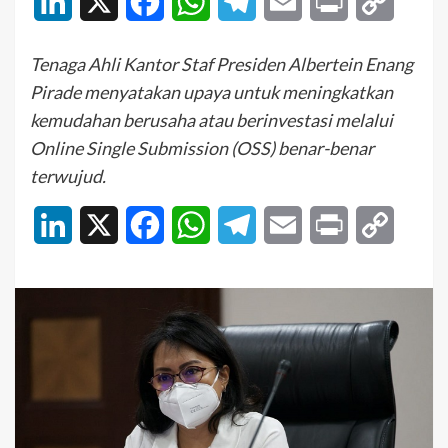
LinkedIn
X
Facebook
WhatsApp
Telegram
Email
Print
Copy
Link
Tenaga Ahli Kantor Staf Presiden Albertein Enang
Pirade menyatakan upaya untuk meningkatkan
kemudahan berusaha atau berinvestasi melalui
Online Single Submission (OSS) benar-benar
terwujud.
LinkedIn
X
Facebook
WhatsApp
Telegram
Email
Print
Copy
Link