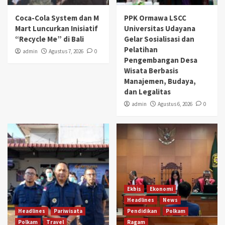
Coca-Cola System dan M
PPK Ormawa LSCC
Mart Luncurkan Inisiatif
Universitas Udayana
“Recycle Me” di Bali
Gelar Sosialisasi dan
Pelatihan
admin
Agustus 7, 2026
0
Pengembangan Desa
Wisata Berbasis
Manajemen, Budaya,
dan Legalitas
admin
Agustus 6, 2026
0
Ekbis
Ekonomi
Headlines
News
Headlines
Pariwisata
Pendidikan
Polkam
Polkam
Travel
Ragam