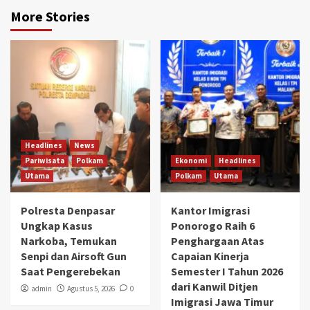
More Stories
Headlines
News
Pariwisata
Polkam
Ekonomi
Headlines
Utama
Polkam
Utama
Polresta Denpasar
Kantor Imigrasi
Ungkap Kasus
Ponorogo Raih 6
Narkoba, Temukan
Penghargaan Atas
Senpi dan Airsoft Gun
Capaian Kinerja
Saat Pengerebekan
Semester I Tahun 2026
dari Kanwil Ditjen
admin
Agustus 5, 2026
0
Imigrasi Jawa Timur