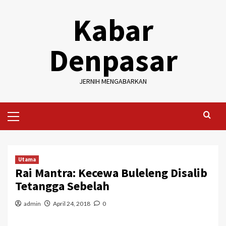
Skip
Kabar
to
content
Denpasar
JERNIH MENGABARKAN
Primary
Menu
Utama
Rai Mantra: Kecewa Buleleng Disalib
Tetangga Sebelah
admin
April 24, 2018
0