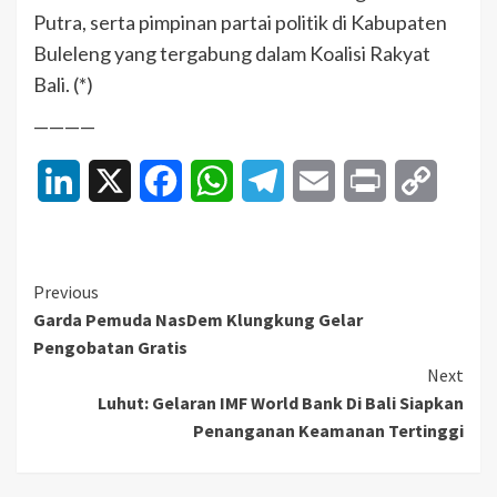
Putra, serta pimpinan partai politik di Kabupaten
Buleleng yang tergabung dalam Koalisi Rakyat
Bali. (*)
————
LinkedIn
X
Facebook
WhatsApp
Telegram
Email
Print
Copy
Link
Continue
Previous
Garda Pemuda NasDem Klungkung Gelar
Reading
Pengobatan Gratis
Next
Luhut: Gelaran IMF World Bank Di Bali Siapkan
Penanganan Keamanan Tertinggi