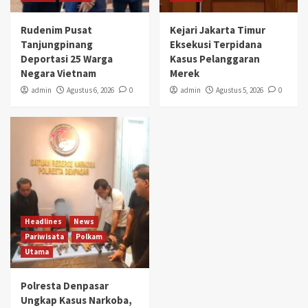
Rudenim Pusat
Kejari Jakarta Timur
Tanjungpinang
Eksekusi Terpidana
Deportasi 25 Warga
Kasus Pelanggaran
Negara Vietnam
Merek
admin
Agustus 6, 2026
0
admin
Agustus 5, 2026
0
Headlines
News
Pariwisata
Polkam
Utama
Polresta Denpasar
Ungkap Kasus Narkoba,