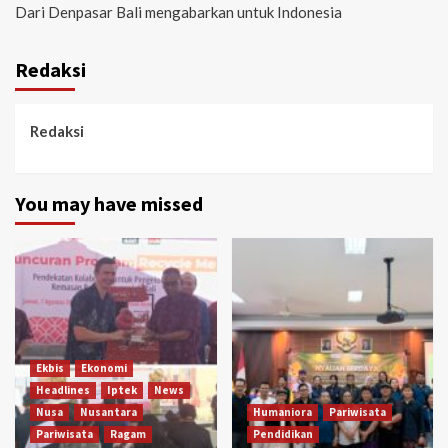
Dari Denpasar Bali mengabarkan untuk Indonesia
Redaksi
Redaksi
You may have missed
Ekbis
Ekonomi
Headlines
Iptek
News
Nusa
Nusantara
Humaniora
Pariwisata
Pariwisata
Ragam
Pendidikan