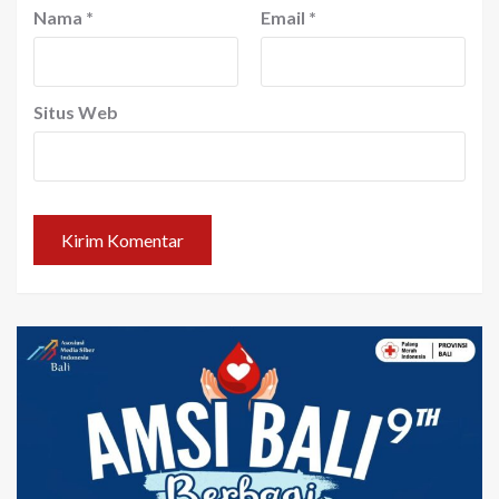
Nama
*
Email
*
Situs Web