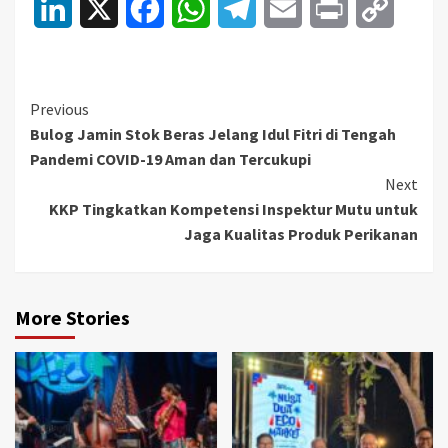
LinkedIn
X
Facebook
WhatsApp
Telegram
Email
Print
Copy
Link
Continue
Previous
Bulog Jamin Stok Beras Jelang Idul Fitri di Tengah
Reading
Pandemi COVID-19 Aman dan Tercukupi
Next
KKP Tingkatkan Kompetensi Inspektur Mutu untuk
Jaga Kualitas Produk Perikanan
More Stories