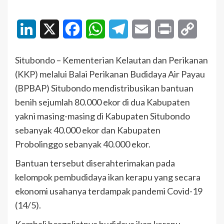
LinkedIn
X
Facebook
WhatsApp
Telegram
Email
Print
Copy
Link
Situbondo – Kementerian Kelautan dan Perikanan
(KKP) melalui Balai Perikanan Budidaya Air Payau
(BPBAP) Situbondo mendistribusikan bantuan
benih sejumlah 80.000 ekor di dua Kabupaten
yakni masing-masing di Kabupaten Situbondo
sebanyak 40.000 ekor dan Kabupaten
Probolinggo sebanyak 40.000 ekor.
Bantuan tersebut diserahterimakan pada
kelompok pembudidaya ikan kerapu yang secara
ekonomi usahanya terdampak pandemi Covid-19
(14/5).