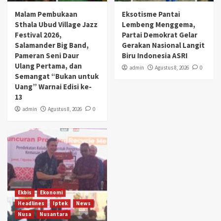
Malam Pembukaan
Eksotisme Pantai
Sthala Ubud Village Jazz
Lembeng Menggema,
Festival 2026,
Partai Demokrat Gelar
Salamander Big Band,
Gerakan Nasional Langit
Pameran Seni Daur
Biru Indonesia ASRI
Ulang Pertama, dan
admin
Agustus 8, 2026
0
Semangat “Bukan untuk
Uang” Warnai Edisi ke-
13
admin
Agustus 8, 2026
0
Ekbis
Ekonomi
Headlines
Iptek
News
Nusa
Nusantara