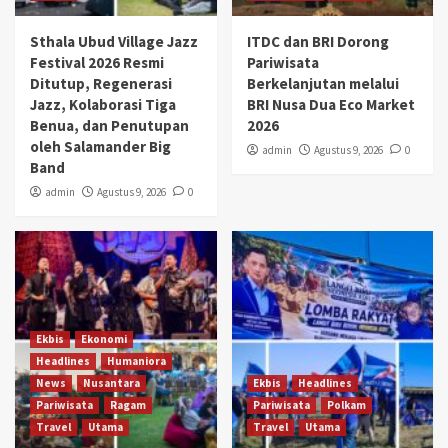
Sthala Ubud Village Jazz
ITDC dan BRI Dorong
Festival 2026 Resmi
Pariwisata
Ditutup, Regenerasi
Berkelanjutan melalui
Jazz, Kolaborasi Tiga
BRI Nusa Dua Eco Market
Benua, dan Penutupan
2026
oleh Salamander Big
admin
Agustus 9, 2026
0
Band
admin
Agustus 9, 2026
0
Ekbis
Ekonomi
Headlines
Humaniora
News
Nusantara
Ekbis
Headlines
Pariwisata
Ragam
Pariwisata
Polkam
Travel
Utama
Travel
Utama