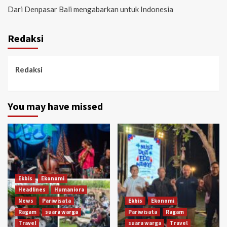
Dari Denpasar Bali mengabarkan untuk Indonesia
Redaksi
Redaksi
You may have missed
Ekbis
Ekonomi
Headlines
Humaniora
News
Pariwisata
Ekbis
Ekonomi
Ragam
suara warga
Pariwisata
Ragam
Travel
suara warga
Travel