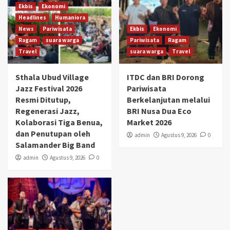
Ekbis
Ekonomi
Headlines
Humaniora
News
Pariwisata
Ekbis
Ekonomi
Ragam
suara warga
Pariwisata
Ragam
Travel
suara warga
Travel
Sthala Ubud Village
ITDC dan BRI Dorong
Jazz Festival 2026
Pariwisata
Resmi Ditutup,
Berkelanjutan melalui
Regenerasi Jazz,
BRI Nusa Dua Eco
Kolaborasi Tiga Benua,
Market 2026
dan Penutupan oleh
admin
Agustus 9, 2026
0
Salamander Big Band
admin
Agustus 9, 2026
0