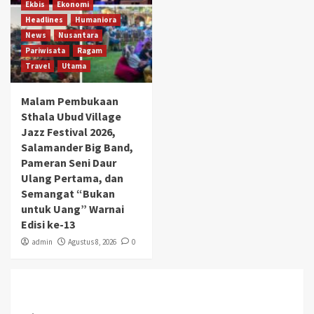
Ekbis
Ekonomi
Headlines
Humaniora
News
Nusantara
Pariwisata
Ragam
Travel
Utama
Malam Pembukaan
Sthala Ubud Village
Jazz Festival 2026,
Salamander Big Band,
Pameran Seni Daur
Ulang Pertama, dan
Semangat “Bukan
untuk Uang” Warnai
Edisi ke-13
admin
Agustus 8, 2026
0