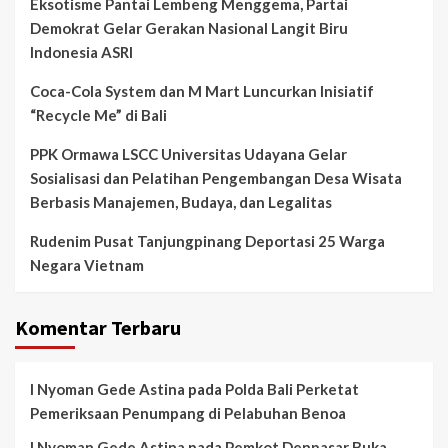
Eksotisme Pantai Lembeng Menggema, Partai
Demokrat Gelar Gerakan Nasional Langit Biru
Indonesia ASRI
Coca-Cola System dan M Mart Luncurkan Inisiatif
“Recycle Me” di Bali
PPK Ormawa LSCC Universitas Udayana Gelar
Sosialisasi dan Pelatihan Pengembangan Desa Wisata
Berbasis Manajemen, Budaya, dan Legalitas
Rudenim Pusat Tanjungpinang Deportasi 25 Warga
Negara Vietnam
Komentar Terbaru
I Nyoman Gede Astina
pada
Polda Bali Perketat
Pemeriksaan Penumpang di Pelabuhan Benoa
I Nyoman Gede Astina
pada
Pemkot Denpasar Buka