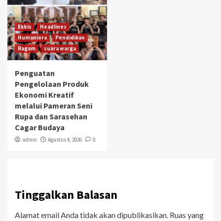
Ekbis
Headlines
Humaniora
Pendidikan
Ragam
suara warga
Penguatan
Pengelolaan Produk
Ekonomi Kreatif
melalui Pameran Seni
Rupa dan Sarasehan
Cagar Budaya
admin
Agustus 4, 2026
0
Tinggalkan Balasan
Alamat email Anda tidak akan dipublikasikan.
Ruas yang