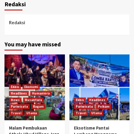
Redaksi
Redaksi
You may have missed
Ekbis
Ekonomi
Headlines
Humaniora
News
Nusantara
Ekbis
Headlines
Pariwisata
Ragam
Pariwisata
Polkam
Travel
Utama
Travel
Utama
Malam Pembukaan
Eksotisme Pantai