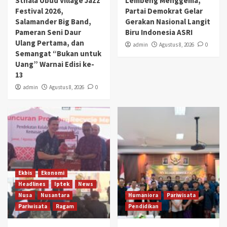
Sthala Ubud Village Jazz
Lembeng Menggema,
Festival 2026,
Partai Demokrat Gelar
Salamander Big Band,
Gerakan Nasional Langit
Pameran Seni Daur
Biru Indonesia ASRI
Ulang Pertama, dan
admin
Agustus 8, 2026
0
Semangat “Bukan untuk
Uang” Warnai Edisi ke-
13
admin
Agustus 8, 2026
0
Ekbis
Ekonomi
Headlines
Iptek
News
Nusa
Nusantara
Humaniora
Pariwisata
Pariwisata
Ragam
Pendidikan