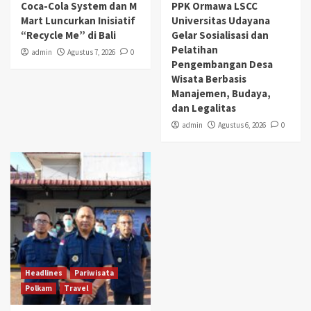
Coca-Cola System dan M
PPK Ormawa LSCC
Mart Luncurkan Inisiatif
Universitas Udayana
“Recycle Me” di Bali
Gelar Sosialisasi dan
Pelatihan
admin
Agustus 7, 2026
0
Pengembangan Desa
Wisata Berbasis
Manajemen, Budaya,
dan Legalitas
admin
Agustus 6, 2026
0
Headlines
Pariwisata
Polkam
Travel