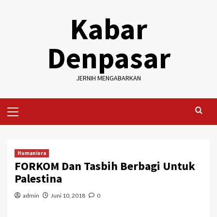
Skip
Kabar
to
content
Denpasar
JERNIH MENGABARKAN
Primary
Menu
Humaniora
FORKOM Dan Tasbih Berbagi Untuk
Palestina
admin
Juni 10, 2018
0