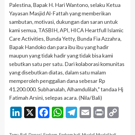
Palestina, Bapak H. Hari Wantono, selaku Ketua
Yayasan Masjid Al-Fattah yang memberikan
sambutan, motivasi, dukungan dan saran untuk
kami semua, TASBIH, API, HICA Heartfull Islamic
Care Activities, Bunda Yetty, Bunda Fia Azzahra,
Bapak Handoko dan para ibu ibu yang hadir
maupun yang tidak hadir yang tidak bisa kami
sebutkan satu per satu. Dari kolaborasi komunitas
yang disebutkan diatas, dalam satu malam
memperoleh penggalian dana sebesar Rp
41.200.000. Subhanalah, Alhamdulilah,” tandaa Hj
Fatimah Arsini, selepas acara. (Nila/Bali)
LinkedIn
X
Facebook
WhatsApp
Telegram
Email
Print
Copy
Link
Tags:
Bali
,
Donasi
,
Forkom
,
Forkom bali
,
Mualaf
,
Mualaf bali
,