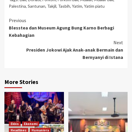
Palestina
,
Santunan
,
Takjil
,
Tasbih
,
Yatim
,
Yatim piatu
Continue
Previous
Blesstea dan Museum Agung Bung Karno Berbagi
Reading
Kebahagian
Next
Presiden Jokowi Ajak Anak-anak Bermain dan
Bernyanyi di Istana
More Stories
Ekbis
Ekonomi
Headlines
Humaniora