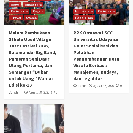
News
Nusantara
Pariwisata
Ragam
Humaniora
Pariwisata
Travel
Utama
Pendidikan
Malam Pembukaan
PPK Ormawa LSCC
Sthala Ubud Village
Universitas Udayana
Jazz Festival 2026,
Gelar Sosialisasi dan
Salamander Big Band,
Pelatihan
Pameran Seni Daur
Pengembangan Desa
Ulang Pertama, dan
Wisata Berbasis
Semangat “Bukan
Manajemen, Budaya,
untuk Uang” Warnai
dan Legalitas
Edisi ke-13
admin
Agustus 6, 2026
0
admin
Agustus 8, 2026
0