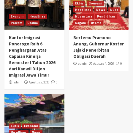
Ekbis
Ekonomi
Headlines
News
Nusa
Ekonomi
Headlines
Nusantara
Pendidikan
Polkam
Utama
Ragam
Utama
Kantor Imigrasi
Bertemu Pramono
Ponorogo Raih 6
Anung, Gubernur Koster
Penghargaan Atas
Jajaki Penerbitan
Capaian Kinerja
Obligasi Daerah
Semester I Tahun 2026
admin
Agustus 4, 2026
0
dari Kanwil Ditjen
Imigrasi Jawa Timur
admin
Agustus 5, 2026
0
Ekbis
Ekonomi
Headlines
News