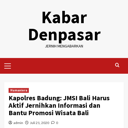
Skip
Kabar
to
content
Denpasar
JERNIH MENGABARKAN
Primary
Menu
Humaniora
Kapolres Badung: JMSI Bali Harus
Aktif Jernihkan Informasi dan
Bantu Promosi Wisata Bali
admin
Juli 21, 2020
0