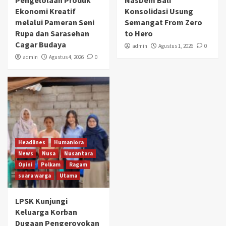
Pengelolaan Produk
NasDem Bali
Ekonomi Kreatif
Konsolidasi Usung
melalui Pameran Seni
Semangat From Zero
Rupa dan Sarasehan
to Hero
Cagar Budaya
admin
Agustus 1, 2026
0
admin
Agustus 4, 2026
0
Headlines
Humaniora
News
Nusa
Nusantara
Opini
Polkam
Ragam
suara warga
Utama
LPSK Kunjungi
Keluarga Korban
Dugaan Pengeroyokan