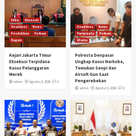
Ekbis
Ekonomi
Headlines
News
Headlines
News
Pendidikan
Polkam
Pariwisata
Polkam
Ragam
Utama
Kejari Jakarta Timur
Polresta Denpasar
Eksekusi Terpidana
Ungkap Kasus Narkoba,
Kasus Pelanggaran
Temukan Senpi dan
Merek
Airsoft Gun Saat
Pengerebekan
admin
Agustus 5, 2026
0
admin
Agustus 5, 2026
0