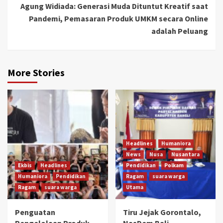
Agung Widiada: Generasi Muda Dituntut Kreatif saat
Pandemi, Pemasaran Produk UMKM secara Online
adalah Peluang
More Stories
Headlines
Humaniora
News
Nusa
Nusantara
Ekbis
Headlines
Pendidikan
Polkam
Humaniora
Pendidikan
Ragam
suara warga
Ragam
suara warga
Utama
Penguatan
Tiru Jejak Gorontalo,