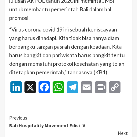
lulusan AKPOL tahun 2020 ini meminta JMSI
untuk membantu pemerintah Bali dalam hal
promosi.
“Virus corona covid 19 ini sebuah keniscayaan
yang harus dihadapi. Kita tidak bisa hanya diam
berpangku tangan pasrah dengan keadaan. Kita
harus bangkit dan pariwisata harus bangkit tentu
dengan mematuhi protokol kesehatan yang telah
ditetapkan pemerintah,” tandasnya.(KB1)
LinkedIn
X
Facebook
WhatsApp
Telegram
Email
Print
Copy
Link
Continue
Previous
Bali Hospitality Movement Edisi -V
Reading
Next