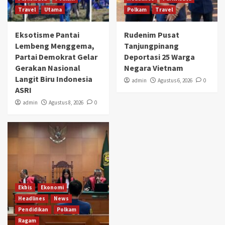
Travel
Utama
Polkam
Travel
Eksotisme Pantai
Rudenim Pusat
Lembeng Menggema,
Tanjungpinang
Partai Demokrat Gelar
Deportasi 25 Warga
Gerakan Nasional
Negara Vietnam
Langit Biru Indonesia
admin
Agustus 6, 2026
0
ASRI
admin
Agustus 8, 2026
0
Ekbis
Ekonomi
Headlines
News
Pendidikan
Polkam
Ragam