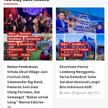
Ekbis
Ekonomi
Headlines
Humaniora
News
Nusantara
Ekbis
Headlines
Pariwisata
Ragam
Pariwisata
Polkam
Travel
Utama
Travel
Utama
Malam Pembukaan
Eksotisme Pantai
Sthala Ubud Village Jazz
Lembeng Menggema,
Festival 2026,
Partai Demokrat Gelar
Salamander Big Band,
Gerakan Nasional Langit
Pameran Seni Daur
Biru Indonesia ASRI
Ulang Pertama, dan
admin
Agustus 8, 2026
0
Semangat “Bukan untuk
Uang” Warnai Edisi ke-
13