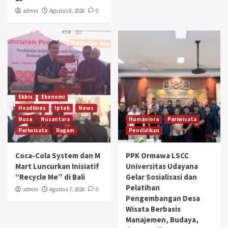
admin
Agustus 8, 2026
0
Ekbis
Ekonomi
Headlines
Iptek
News
Nusa
Nusantara
Humaniora
Pariwisata
Pariwisata
Ragam
Pendidikan
Coca-Cola System dan M
PPK Ormawa LSCC
Mart Luncurkan Inisiatif
Universitas Udayana
“Recycle Me” di Bali
Gelar Sosialisasi dan
Pelatihan
admin
Agustus 7, 2026
0
Pengembangan Desa
Wisata Berbasis
Manajemen, Budaya,