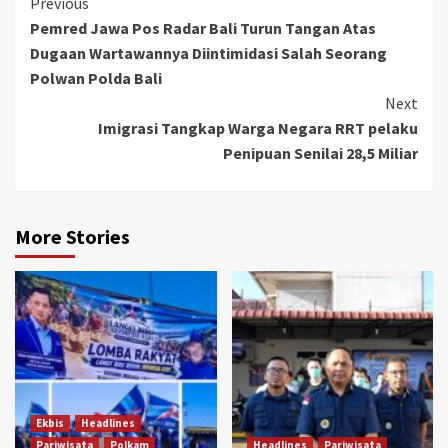
Continue
Previous
Pemred Jawa Pos Radar Bali Turun Tangan Atas
Reading
Dugaan Wartawannya Diintimidasi Salah Seorang
Polwan Polda Bali
Next
Imigrasi Tangkap Warga Negara RRT pelaku
Penipuan Senilai 28,5 Miliar
More Stories
Ekbis
Headlines
Pariwisata
Polkam
Headlines
Pariwisata